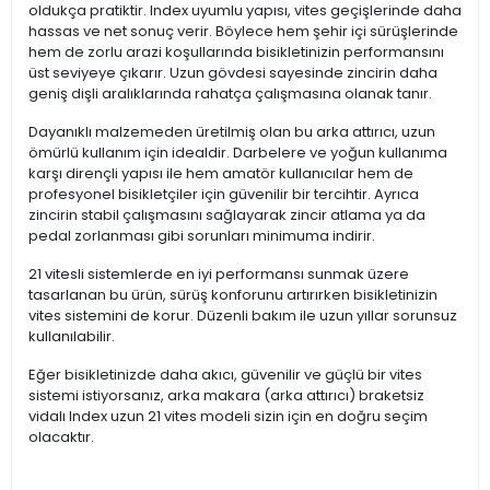
oldukça pratiktir. Index uyumlu yapısı, vites geçişlerinde daha
hassas ve net sonuç verir. Böylece hem şehir içi sürüşlerinde
hem de zorlu arazi koşullarında bisikletinizin performansını
üst seviyeye çıkarır. Uzun gövdesi sayesinde zincirin daha
geniş dişli aralıklarında rahatça çalışmasına olanak tanır.
Dayanıklı malzemeden üretilmiş olan bu arka attırıcı, uzun
ömürlü kullanım için idealdir. Darbelere ve yoğun kullanıma
karşı dirençli yapısı ile hem amatör kullanıcılar hem de
profesyonel bisikletçiler için güvenilir bir tercihtir. Ayrıca
zincirin stabil çalışmasını sağlayarak zincir atlama ya da
pedal zorlanması gibi sorunları minimuma indirir.
21 vitesli sistemlerde en iyi performansı sunmak üzere
tasarlanan bu ürün, sürüş konforunu artırırken bisikletinizin
vites sistemini de korur. Düzenli bakım ile uzun yıllar sorunsuz
kullanılabilir.
Eğer bisikletinizde daha akıcı, güvenilir ve güçlü bir vites
sistemi istiyorsanız, arka makara (arka attırıcı) braketsiz
vidalı Index uzun 21 vites modeli sizin için en doğru seçim
olacaktır.