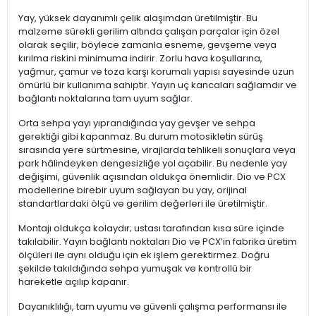
Yay, yüksek dayanımlı çelik alaşımdan üretilmiştir. Bu
malzeme sürekli gerilim altında çalışan parçalar için özel
olarak seçilir, böylece zamanla esneme, gevşeme veya
kırılma riskini minimuma indirir. Zorlu hava koşullarına,
yağmur, çamur ve toza karşı korumalı yapısı sayesinde uzun
ömürlü bir kullanıma sahiptir. Yayın uç kancaları sağlamdır ve
bağlantı noktalarına tam uyum sağlar.
Orta sehpa yayı yıprandığında yay gevşer ve sehpa
gerektiği gibi kapanmaz. Bu durum motosikletin sürüş
sırasında yere sürtmesine, virajlarda tehlikeli sonuçlara veya
park hâlindeyken dengesizliğe yol açabilir. Bu nedenle yay
değişimi, güvenlik açısından oldukça önemlidir. Dio ve PCX
modellerine birebir uyum sağlayan bu yay, orijinal
standartlardaki ölçü ve gerilim değerleri ile üretilmiştir.
Montajı oldukça kolaydır; ustası tarafından kısa süre içinde
takılabilir. Yayın bağlantı noktaları Dio ve PCX’in fabrika üretim
ölçüleri ile aynı olduğu için ek işlem gerektirmez. Doğru
şekilde takıldığında sehpa yumuşak ve kontrollü bir
hareketle açılıp kapanır.
Dayanıklılığı, tam uyumu ve güvenli çalışma performansı ile