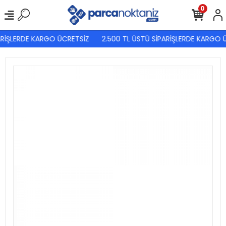
0
RİŞLERDE KARGO ÜCRETSİZ
2.500 TL ÜSTÜ SİPARİŞLERDE KARGO Ü