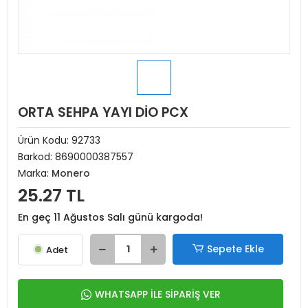
ORTA SEHPA YAYI DİO PCX
Ürün Kodu:
92733
Barkod:
8690000387557
Marka:
Monero
25.27 TL
En geç 11 Ağustos Salı günü kargoda!
Sepete Ekle
Adet
WHATSAPP İLE SİPARİŞ VER