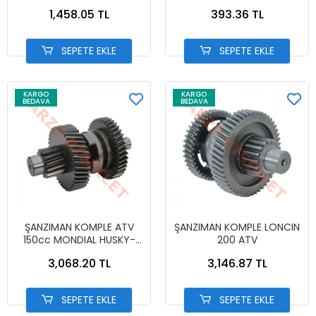
RANGMAO
1,458.05 TL
393.36 TL
SEPETE EKLE
SEPETE EKLE
KARGO
KARGO
BEDAVA
BEDAVA
ŞANZIMAN KOMPLE ATV
ŞANZIMAN KOMPLE LONCIN
150cc MONDIAL HUSKY-
200 ATV
VULCANX-FJX OFF ROAD
3,068.20 TL
3,146.87 TL
150-KANUNI 150 U OFF
ROAD
SEPETE EKLE
SEPETE EKLE