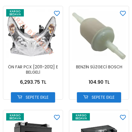
KARGO
BEDAVA
ÖN FAR PCX [2011-2012] E
BENZİN SÜZGECİ BOSCH
BELGELİ
6,293.75 TL
104.90 TL
SEPETE EKLE
SEPETE EKLE
KARGO
KARGO
BEDAVA
BEDAVA