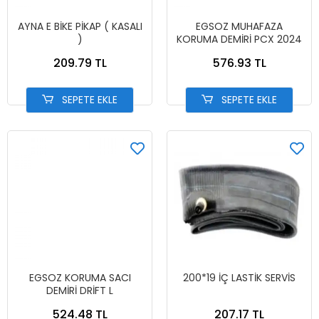
AYNA E BİKE PİKAP ( KASALI
EGSOZ MUHAFAZA
)
KORUMA DEMİRİ PCX 2024
209.79 TL
576.93 TL
SEPETE EKLE
SEPETE EKLE
EGSOZ KORUMA SACI
200*19 İÇ LASTİK SERVİS
DEMİRİ DRİFT L
524.48 TL
207.17 TL