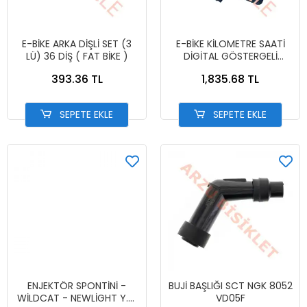
E-BİKE ARKA DİŞLİ SET (3
E-BİKE KİLOMETRE SAATİ
LÜ) 36 DİŞ ( FAT BİKE )
DİGİTAL GÖSTERGELİ
SKYJET NİTRO 16
393.36 TL
1,835.68 TL
SEPETE EKLE
SEPETE EKLE
ENJEKTÖR SPONTİNİ -
BUJİ BAŞLIĞI SCT NGK 8052
WİLDCAT - NEWLİGHT Y.M
VD05F