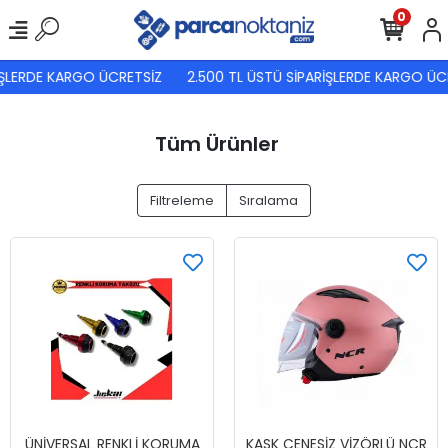
0
LERDE KARGO ÜCRETSİZ
2.500 TL ÜSTÜ SİPARİŞLERDE KARGO ÜCRE
Tüm Ürünler
Filtreleme
Sıralama
ÜNİVERSAL RENKLİ KORUMA
KASK ÇENESİZ VİZÖRLÜ NCR