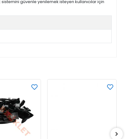
ik sistemini güvenle yenilemek isteyen kullanıcılar için
KAR
BEDA