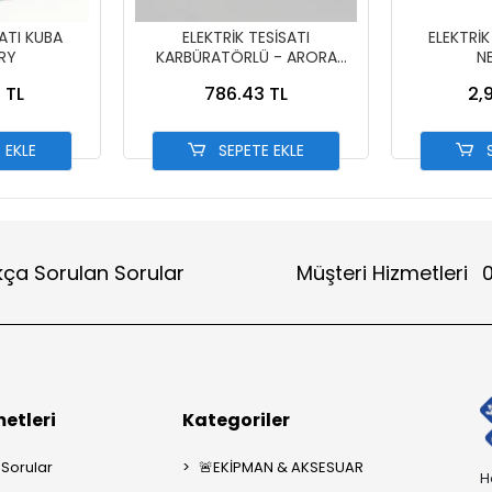
SATI KUBA
ELEKTRİK TESİSATI
ELEKTRİK
RY
KARBÜRATÖRLÜ - ARORA
N
FREEDOM
 TL
786.43 TL
2,
 EKLE
SEPETE EKLE
S
kça Sorulan Sorular
Müşteri Hizmetleri
0
etleri
Kategoriler
 Sorular
🚨EKİPMAN & AKSESUAR
H