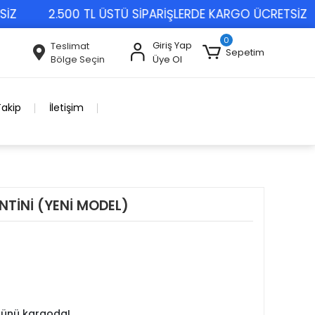
2.500 TL ÜSTÜ SİPARİŞLERDE KARGO ÜCRETSİZ
0
Giriş Yap
Teslimat
Sepetim
Bölge Seçin
Üye Ol
Takip
İletişim
NTİNİ (YENİ MODEL)
 günü kargoda!