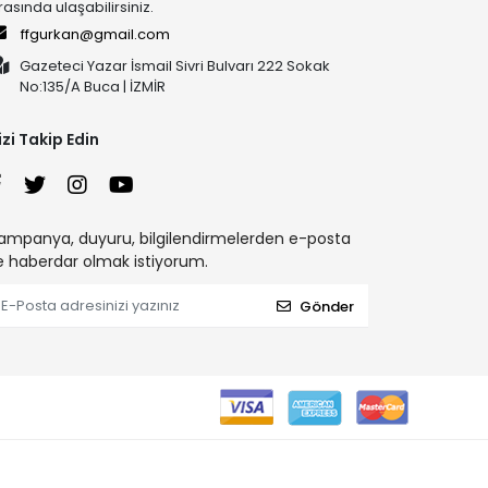
rasında ulaşabilirsiniz.
ffgurkan@gmail.com
Gazeteci Yazar İsmail Sivri Bulvarı 222 Sokak
No:135/A Buca | İZMİR
izi Takip Edin
ampanya, duyuru, bilgilendirmelerden e-posta
le haberdar olmak istiyorum.
Gönder