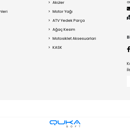
a
Aküler
mleri
Motor Yağı
ATV Yedek Parça
Ağaç Kesim
B
Motosiklet Aksesuarlari
KASK
K
i