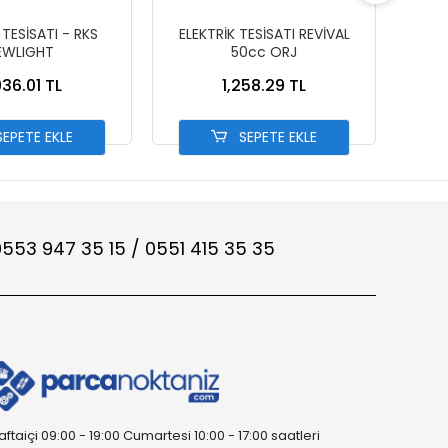
 TESİSATI - RKS
ELEKTRİK TESİSATI REVİVAL
ELEKT
EWLIGHT
50cc ORJ
936.01 TL
1,258.29 TL
EPETE EKLE
SEPETE EKLE
553 947 35 15 / 0551 415 35 35
aftaiçi 09:00 - 19:00 Cumartesi 10:00 - 17:00 saatleri