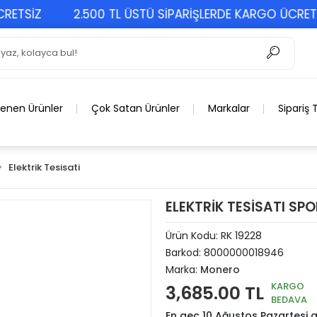
SİZ
2.500 TL ÜSTÜ SİPARİŞLERDE KARGO ÜCRETSİZ
lenen Ürünler
Çok Satan Ürünler
Markalar
Sipariş 
Elektrik Tesisati
ELEKTRİK TESİSATI SPO
Ürün Kodu:
RK 19228
Barkod:
8000000018946
Marka:
Monero
KARGO
3,685.00 TL
BEDAVA
En geç 10 Ağustos Pazartesi