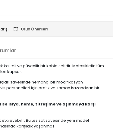
ariş
Ürün Önerileri
rumlar
kaliteli ve güvenilir bir kablo setidir. Motosikletin tüm
leri kapsar.
ı uçları sayesinde herhangi bir modifikasyon
vis personelleri için pratik ve zaman kazandıran bir
ı ise
ısıya, neme, titreşime ve aşınmaya karşı
etkileyebilir. Bu tesisat sayesinde yeni model
snasında karışıklık yaşanmaz.