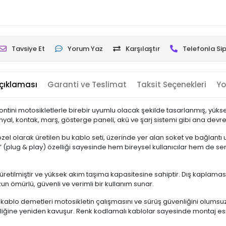
Tavsiye Et
Yorum Yaz
Karşılaştır
Telefonla Sip
çıklaması
Garanti ve Teslimat
Taksit Seçenekleri
Yo
pontini motosikletlerle birebir uyumlu olacak şekilde tasarlanmış, yüksek 
 sinyal, kontak, marş, gösterge paneli, akü ve şarj sistemi gibi ana devre
 özel olarak üretilen bu kablo seti, üzerinde yer alan soket ve bağlant
 (plug & play) özelliği sayesinde hem bireysel kullanıcılar hem de ser
 üretilmiştir ve yüksek akım taşıma kapasitesine sahiptir. Dış kaplamas
un ömürlü, güvenli ve verimli bir kullanım sunar.
ablo demetleri motosikletin çalışmasını ve sürüş güvenliğini olumsuz 
nilirliğine yeniden kavuşur. Renk kodlamalı kablolar sayesinde montaj e