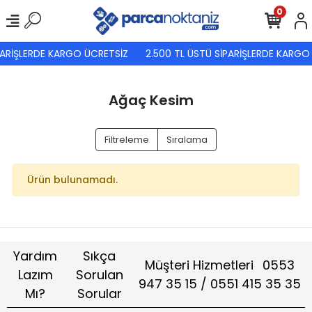
0
PARİŞLERDE KARGO ÜCRETSİZ
2.500 TL ÜSTÜ SİPARİŞLERDE KARGO
Ağaç Kesim
Filtreleme
Sıralama
Ürün bulunamadı.
Yardım
Sıkça
Müşteri Hizmetleri
0553
Lazım
Sorulan
947 35 15 / 0551 415 35 35
Mı?
Sorular