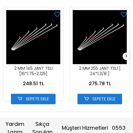
2 MM 145 JANT TELİ
2 MM 255 JANT TELİ [
[16*1.75-2.125]
24*1.3/8 ]
248.51 TL
275.78 TL
SEPETE EKLE
SEPETE EKLE
Yardım
Sıkça
Müşteri Hizmetleri
0553
Lazım
Sorulan