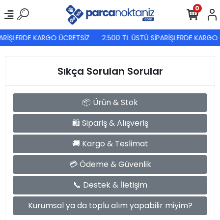
0
PARİŞLERDE KARGO ÜCRETSİZ
2.500 TL ÜSTÜ SİPARİŞLERDE KARGO
Sıkça Sorulan Sorular
📦 Ürün & Stok
🛍 Sipariş & Alışveriş
🚚 Kargo & Teslimat
💳 Ödeme & Güvenlik
📞 Destek & İletişim
Kurumsal ya da toplu alım yapabilir miyim?