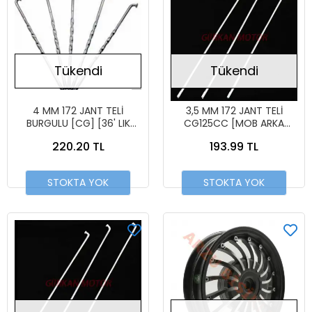
Tükendi
Tükendi
4 MM 172 JANT TELİ
3,5 MM 172 JANT TELİ
BURGULU [CG] [36' LIK
CG125CC [MOB ARKA
POŞET]
KALIN] [36' LIK POŞET]
220.20 TL
193.99 TL
STOKTA YOK
STOKTA YOK