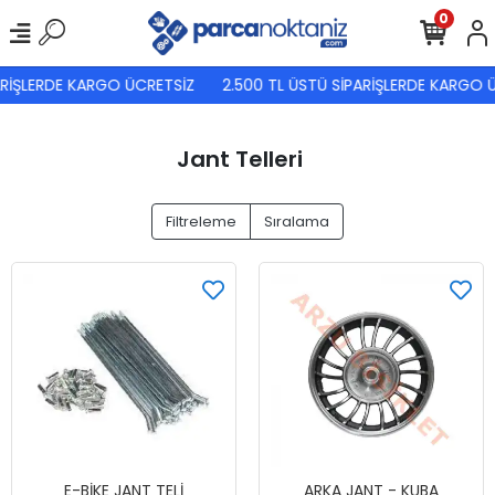
0
RİŞLERDE KARGO ÜCRETSİZ
2.500 TL ÜSTÜ SİPARİŞLERDE KARGO Ü
Jant Telleri
Filtreleme
Sıralama
E-BİKE JANT TELİ
ARKA JANT - KUBA