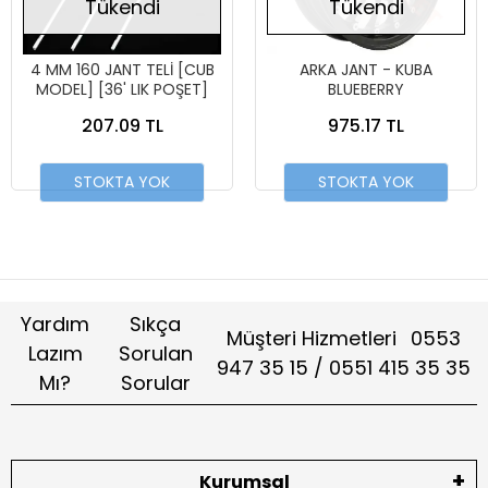
Tükendi
Tükendi
4 MM 160 JANT TELİ [CUB
ARKA JANT - KUBA
MODEL] [36' LIK POŞET]
BLUEBERRY
207.09 TL
975.17 TL
STOKTA YOK
STOKTA YOK
Yardım
Sıkça
Müşteri Hizmetleri
0553
Lazım
Sorulan
947 35 15 / 0551 415 35 35
Mı?
Sorular
Kurumsal