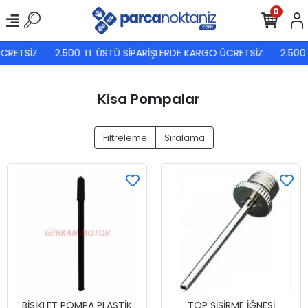
0
CRETSİZ
2.500 TL ÜSTÜ SİPARİŞLERDE KARGO ÜCRETSİZ
2.500 
Kisa Pompalar
Filtreleme
Sıralama
BİSİKLET POMPA PLASTİK
TOP ŞİŞİRME İĞNESİ