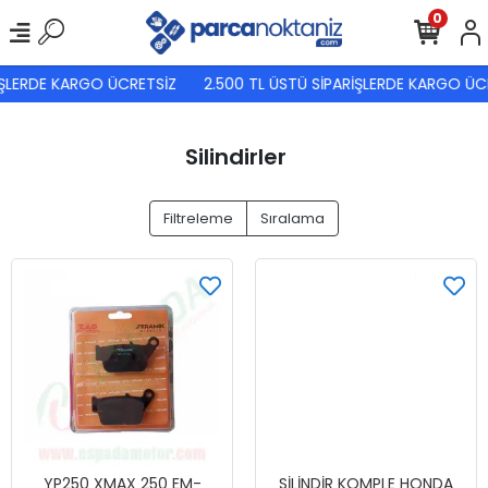
0
LERDE KARGO ÜCRETSİZ
2.500 TL ÜSTÜ SİPARİŞLERDE KARGO ÜCRE
Silindirler
Filtreleme
Sıralama
YP250 XMAX 250 EM-
SİLİNDİR KOMPLE HONDA