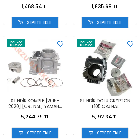
GOLD SARI
1,468.54 TL
1,835.68 TL
SEPETE EKLE
SEPETE EKLE
KARGO
KARGO
BEDAVA
BEDAVA
SİLİNDİR KOMPLE [2015-
SİLİNDİR DOLU CRYPTON
2020] [ORJİNAL] YAMAHA
T105 ORJİNAL
NMAX 125
5,244.79 TL
5,192.34 TL
SEPETE EKLE
SEPETE EKLE