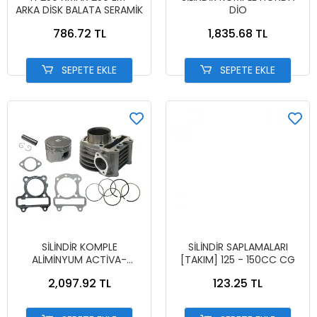
ARKA DİSK BALATA SERAMİK
DİO
786.72 TL
1,835.68 TL
SEPETE EKLE
SEPETE EKLE
SİLİNDİR KOMPLE
SİLİNDİR SAPLAMALARI
ALİMİNYUM ACTİVA-
[TAKIM] 125 - 150CC CG
RİTMİCA-SPECIAL ALFA
2,097.92 TL
123.25 TL
125CC 52.40MM 13P 64B