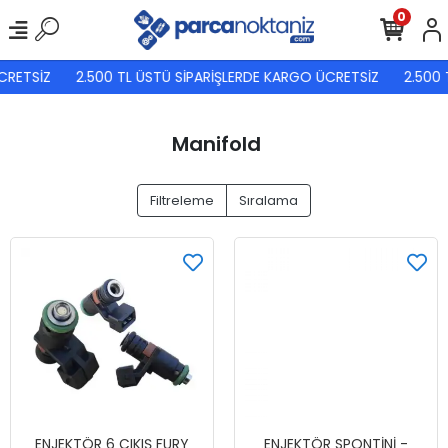
0
ETSİZ
2.500 TL ÜSTÜ SİPARİŞLERDE KARGO ÜCRETSİZ
2.500 T
Manifold
Filtreleme
Sıralama
ENJEKTÖR 6 ÇIKIŞ FURY
ENJEKTÖR SPONTİNİ -