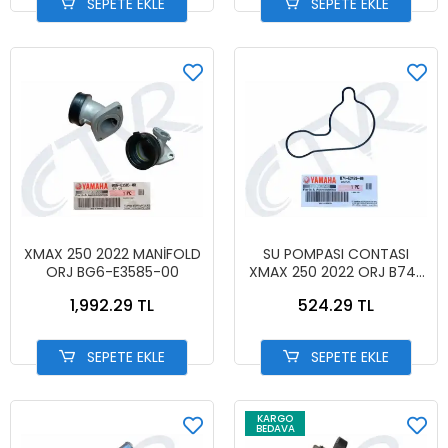
SEPETE EKLE
SEPETE EKLE
XMAX 250 2022 MANİFOLD
SU POMPASI CONTASI
ORJ BG6-E3585-00
XMAX 250 2022 ORJ B74-
E2439-00
1,992.29 TL
524.29 TL
SEPETE EKLE
SEPETE EKLE
KARGO
BEDAVA