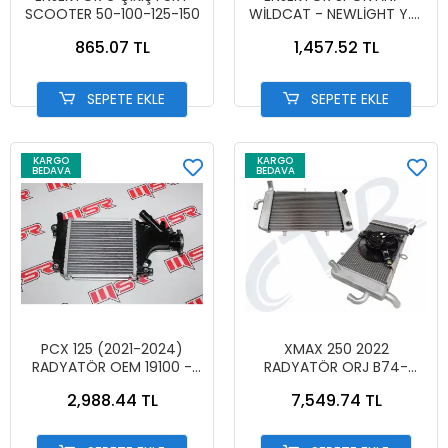
SCOOTER 50-100-125-150
WİLDCAT - NEWLİGHT Y.M
RANGMAO
865.07 TL
1,457.52 TL
SEPETE EKLE
SEPETE EKLE
KARGO
KARGO
BEDAVA
BEDAVA
PCX 125 (2021-2024)
XMAX 250 2022
RADYATÖR OEM 19100 -
RADYATÖR ORJ B74-
K1Z - J10
E240A-01
2,988.44 TL
7,549.74 TL