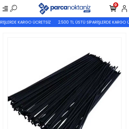
0
RİŞLERDE KARGO ÜCRETSİZ
2.500 TL ÜSTÜ SİPARİŞLERDE KARGO Ü