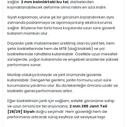
sağlar.
2 mm kalınlıktaki bu tel
, darbelerden
kaynaklanabilecek deforme olma riskini en aza indirir.
Siyah kaplaması, ürüne şık bir görünüm kazandırırken aynı
zamanda paslanmaya ve aşınmaya karşı ekstra koruma
sağlar. Böylece her türlü hava koşulunda uzun süre güvenli
kullanım mümkün olur.
Dayanıklı çelik malzemeden üretilmiş olan bu jant teli, hem
şehir bisikletlerinde hem de MTB (dağ bisikleti) ve yol
bisikletlerinde rahatlıkla kullanılabilir. Özellikle uzun mesafeli
sürüşlerde, yoğun kullanımda ve engebeli arazilerde yüksek
performans sunar.
Montajı oldukça kolaydır ve jant örümünde güvenle
kullanılabilir. Dengeli tel gerilimi, jantın formunu uzun süre
korumasına yardımcı olur. Bu da tekerleğin ömrünü uzatır ve
bisikletin genel performansını artırır.
Eğer bisikletinizin jantı için sağlam, estetik görünüme sahip
ve uzun ömürlü bir tel arıyorsanız,
2 mm 285 Jant Teli
[28/29] Siyah
doğru seçimdir. Hem güvenliği hem de
performansı artırarak sürüş keyfinizi üst seviyeye taşır.