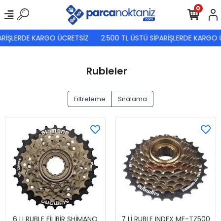
0
ARİŞLERDE KARGO ÜCRETSİZ
2.500 TL ÜSTÜ SİPARİŞLERDE KARGO 
Rubleler
Filtreleme
Sıralama
6 LI RUBLE FİLİBİR SHİMANO
7 Lİ RUBLE INDEX MF-TZ500