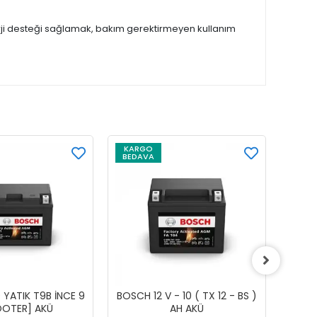
nerji desteği sağlamak, bakım gerektirmeyen kullanım
KARGO
BEDAVA
 YATIK T9B İNCE 9
BOSCH 12 V - 10 ( TX 12 - BS )
BOSCH
[SCOOTER] AKÜ
AH AKÜ