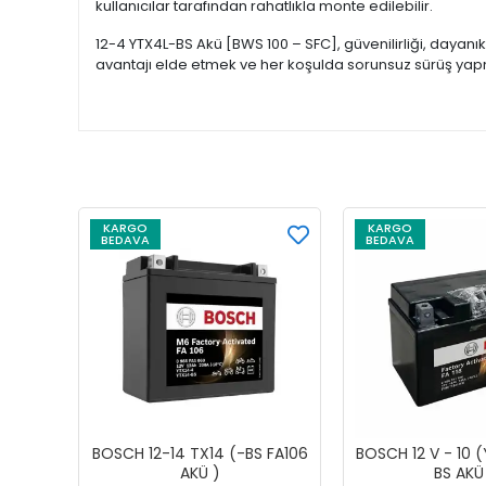
kullanıcılar tarafından rahatlıkla monte edilebilir.
12-4 YTX4L-BS Akü [BWS 100 – SFC], güvenilirliği, dayan
avantajı elde etmek ve her koşulda sorunsuz sürüş yapm
KARGO
KARGO
BEDAVA
BEDAVA
BOSCH 12-14 TX14 (-BS FA106
BOSCH 12 V - 10 (
AKÜ )
BS AKÜ