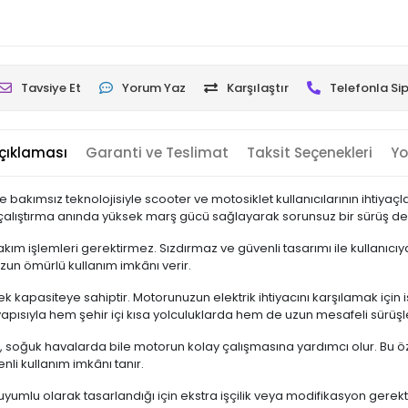
Tavsiye Et
Yorum Yaz
Karşılaştır
Telefonla Sip
çıklaması
Garanti ve Teslimat
Taksit Seçenekleri
Yo
akımsız teknolojisiyle scooter ve motosiklet kullanıcılarının ihtiyaçlar
 çalıştırma anında yüksek marş gücü sağlayarak sorunsuz bir sürüş de
 işlemleri gerektirmez. Sızdırmaz ve güvenli tasarımı ile kullanıcıya p
zun ömürlü kullanım imkânı verir.
apasiteye sahiptir. Motorunuzun elektrik ihtiyacını karşılamak için isti
 yapısıyla hem şehir içi kısa yolculuklarda hem de uzun mesafeli sürüş
kü, soğuk havalarda bile motorun kolay çalışmasına yardımcı olur. Bu öz
nli kullanım imkânı tanır.
 uyumlu olarak tasarlandığı için ekstra işçilik veya modifikasyon gere