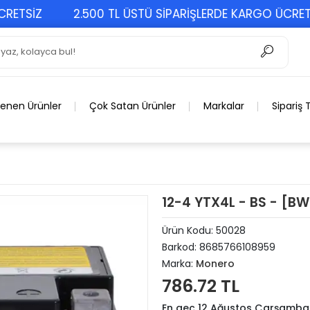
SİZ
2.500 TL ÜSTÜ SİPARİŞLERDE KARGO ÜCRETSİZ
lenen Ürünler
Çok Satan Ürünler
Markalar
Sipariş 
12-4 YTX4L - BS - [BW
Ürün Kodu:
50028
Barkod:
8685766108959
Marka:
Monero
786.72 TL
En geç 12 Ağustos Çarşamba