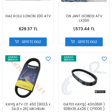
GAZ KOLU LONCİN 200 ATV
ÖN JANT GÖBEGI ATV
LX200
629.37 TL
1,573.44 TL
SEPETE EKLE
SEPETE EKLE
KARGO
KARGO
BEDAVA
BEDAVA
KAYIŞ ATV CF 450 [903,5 x
GATES KAYIŞ( 40G3691 )
34,9 x 26] MICHELIN
938X35.4X26 ( CF1000 )