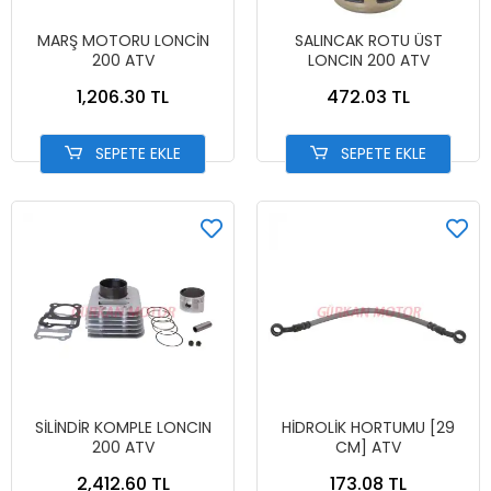
MARŞ MOTORU LONCİN
SALINCAK ROTU ÜST
200 ATV
LONCIN 200 ATV
1,206.30 TL
472.03 TL
SEPETE EKLE
SEPETE EKLE
SİLİNDİR KOMPLE LONCIN
HİDROLİK HORTUMU [29
200 ATV
CM] ATV
2,412.60 TL
173.08 TL