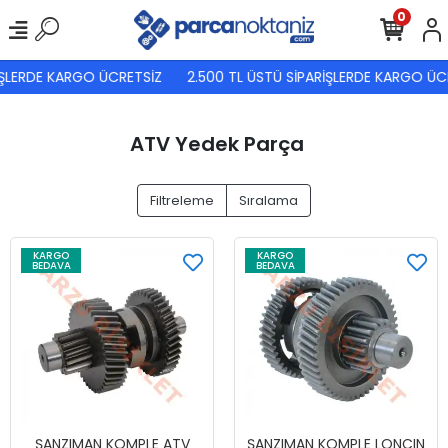
0
ŞLERDE KARGO ÜCRETSİZ
2.500 TL ÜSTÜ SİPARİŞLERDE KARGO ÜCRE
ATV Yedek Parça
Filtreleme
Sıralama
KARGO
KARGO
BEDAVA
BEDAVA
ŞANZIMAN KOMPLE ATV
ŞANZIMAN KOMPLE LONCIN