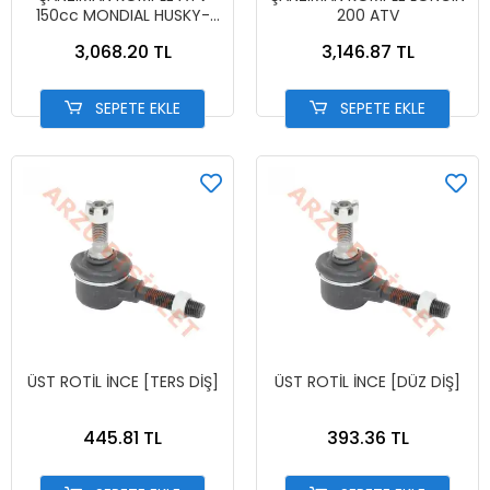
150cc MONDIAL HUSKY-
200 ATV
VULCANX-FJX OFF ROAD
3,068.20 TL
3,146.87 TL
150-KANUNI 150 U OFF
ROAD
SEPETE EKLE
SEPETE EKLE
ÜST ROTİL İNCE [TERS DİŞ]
ÜST ROTİL İNCE [DÜZ DİŞ]
445.81 TL
393.36 TL