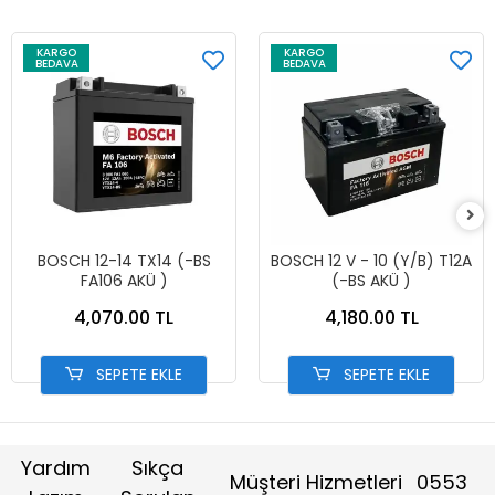
KARGO
KARGO
BEDAVA
BEDAVA
BOSCH 12-14 TX14 (-BS
BOSCH 12 V - 10 (Y/B) T12A
FA106 AKÜ )
(-BS AKÜ )
4,070.00 TL
4,180.00 TL
SEPETE EKLE
SEPETE EKLE
Yardım
Sıkça
Müşteri Hizmetleri
0553