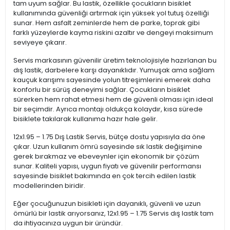
tam uyum sağlar. Bu lastik, özellikle çocukların bisiklet
kullanımında güvenliği artırmak için yüksek yol tutuş özelliği
sunar. Hem asfalt zeminlerde hem de parke, toprak gibi
farklı yüzeylerde kayma riskini azaltır ve dengeyi maksimum
seviyeye çıkarır.
Servis markasının güvenilir üretim teknolojisiyle hazırlanan bu
dış lastik, darbelere karşı dayanıklıdır. Yumuşak ama sağlam
kauçuk karışımı sayesinde yolun titreşimlerini emerek daha
konforlu bir sürüş deneyimi sağlar. Çocukların bisiklet
sürerken hem rahat etmesi hem de güvenli olması için ideal
bir seçimdir. Ayrıca montajı oldukça kolaydır, kısa sürede
bisiklete takılarak kullanıma hazır hale gelir.
12x1.95 – 1.75 Dış Lastik Servis, bütçe dostu yapısıyla da öne
çıkar. Uzun kullanım ömrü sayesinde sık lastik değişimine
gerek bırakmaz ve ebeveynler için ekonomik bir çözüm
sunar. Kaliteli yapısı, uygun fiyatı ve güvenilir performansı
sayesinde bisiklet bakımında en çok tercih edilen lastik
modellerinden biridir.
Eğer çocuğunuzun bisikleti için dayanıklı, güvenli ve uzun
ömürlü bir lastik arıyorsanız, 12x1.95 – 1.75 Servis dış lastik tam
da ihtiyacınıza uygun bir üründür.