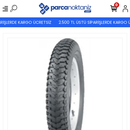
0
ARİŞLERDE KARGO ÜCRETSİZ
2.500 TL ÜSTÜ SİPARİŞLERDE KARGO Ü