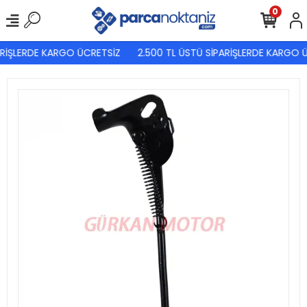
0
RİŞLERDE KARGO ÜCRETSİZ
2.500 TL ÜSTÜ SİPARİŞLERDE KARGO Ü