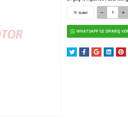
Adet
WHATSAPP İLE SİPARİŞ VE