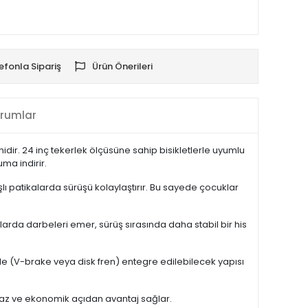
efonla Sipariş
Ürün Önerileri
rumlar
midir. 24 inç tekerlek ölçüsüne sahip bisikletlerle uyumlu
ma indirir.
şlı patikalarda sürüşü kolaylaştırır. Bu sayede çocuklar
arda darbeleri emer, sürüş sırasında daha stabil bir his
riyle (V-brake veya disk fren) entegre edilebilecek yapısı
maz ve ekonomik açıdan avantaj sağlar.