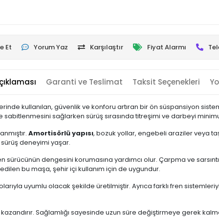
e Et
Yorum Yaz
Karşılaştır
Fiyat Alarmı
Tel
çıklaması
Garanti ve Teslimat
Taksit Seçenekleri
Yo
lerinde kullanılan, güvenlik ve konforu artıran bir ön süspansiyon siste
e sabitlenmesini sağlarken sürüş sırasında titreşimi ve darbeyi minimu
lanmıştır.
Amortisörlü yapısı
, bozuk yollar, engebeli araziler veya ta
 sürüş deneyimi yaşar.
rken sürücünün dengesini korumasına yardımcı olur. Çarpma ve sarsıntıl
 edilen bu maşa, şehir içi kullanım için de uygundur.
olarıyla uyumlu olacak şekilde üretilmiştir. Ayrıca farklı fren sistemle
üm kazandırır. Sağlamlığı sayesinde uzun süre değiştirmeye gerek kal