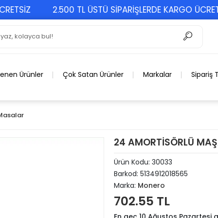
ETSİZ
2.500 TL ÜSTÜ SİPARİŞLERDE KARGO ÜCRETSİ
lenen Ürünler
Çok Satan Ürünler
Markalar
Sipariş 
Masalar
24 AMORTİSÖRLÜ MA
Ürün Kodu:
30033
Barkod:
5134912018565
Marka:
Monero
702.55 TL
En geç 10 Ağustos Pazartesi