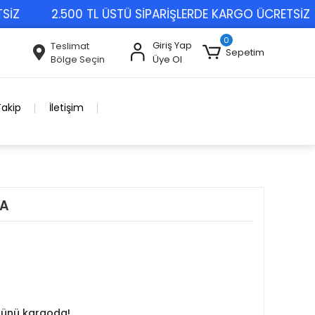
Z
2.500 TL ÜSTÜ SİPARİŞLERDE KARGO ÜCRETSİZ
0
Giriş Yap
Teslimat
Sepetim
Bölge Seçin
Üye Ol
Takip
İletişim
ŞA
 günü kargoda!