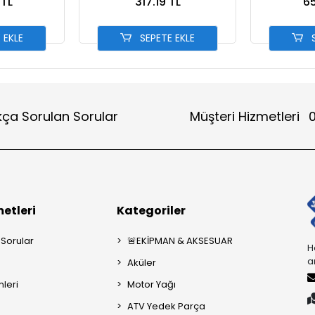
 TL
317.19 TL
65
 EKLE
SEPETE EKLE
S
kça Sorulan Sorular
Müşteri Hizmetleri
0
etleri
Kategoriler
 Sorular
🚨EKİPMAN & AKSESUAR
H
a
Aküler
mleri
Motor Yağı
ATV Yedek Parça