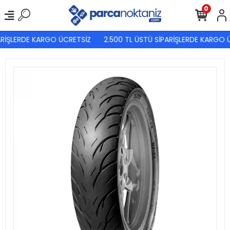
0
ARİŞLERDE KARGO ÜCRETSİZ
2.500 TL ÜSTÜ SİPARİŞLERDE KARGO Ü