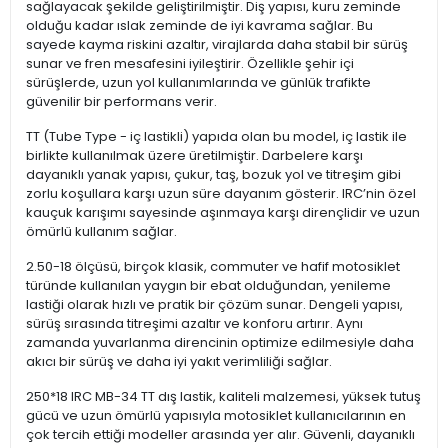
sağlayacak şekilde geliştirilmiştir. Diş yapısı, kuru zeminde
olduğu kadar ıslak zeminde de iyi kavrama sağlar. Bu
sayede kayma riskini azaltır, virajlarda daha stabil bir sürüş
sunar ve fren mesafesini iyileştirir. Özellikle şehir içi
sürüşlerde, uzun yol kullanımlarında ve günlük trafikte
güvenilir bir performans verir.
TT (Tube Type - iç lastikli) yapıda olan bu model, iç lastik ile
birlikte kullanılmak üzere üretilmiştir. Darbelere karşı
dayanıklı yanak yapısı, çukur, taş, bozuk yol ve titreşim gibi
zorlu koşullara karşı uzun süre dayanım gösterir. IRC’nin özel
kauçuk karışımı sayesinde aşınmaya karşı dirençlidir ve uzun
ömürlü kullanım sağlar.
2.50-18 ölçüsü, birçok klasik, commuter ve hafif motosiklet
türünde kullanılan yaygın bir ebat olduğundan, yenileme
lastiği olarak hızlı ve pratik bir çözüm sunar. Dengeli yapısı,
sürüş sırasında titreşimi azaltır ve konforu artırır. Aynı
zamanda yuvarlanma direncinin optimize edilmesiyle daha
akıcı bir sürüş ve daha iyi yakıt verimliliği sağlar.
250*18 IRC MB-34 TT dış lastik, kaliteli malzemesi, yüksek tutuş
gücü ve uzun ömürlü yapısıyla motosiklet kullanıcılarının en
çok tercih ettiği modeller arasında yer alır. Güvenli, dayanıklı