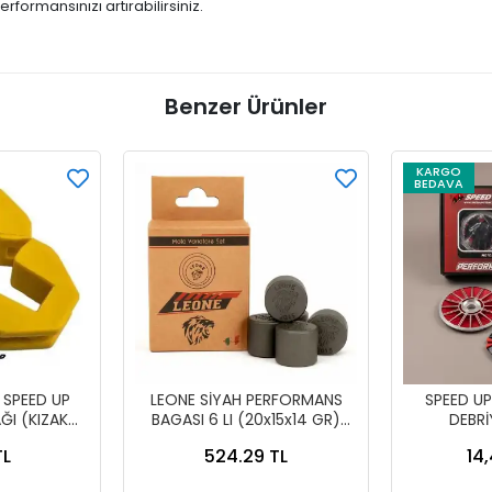
formansınızı artırabilirsiniz.
Benzer Ürünler
KARGO
BEDAVA
SPEED UP
LEONE SİYAH PERFORMANS
SPEED U
ĞI (KIZAK
BAGASI 6 LI (20x15x14 GR)
DEBR
)
FİZY-DİO-PCX-DYLAN-
PE
TL
524.29 TL
14,
JÜPİTER 125-ACT 125