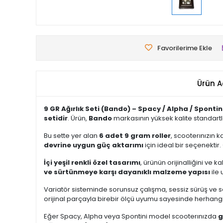
Favorilerime Ekle
Ürün A
9 GR Ağırlık Seti (Bando) – Spacy / Alpha / Spontini 
setidir
. Ürün,
Bando
markasının yüksek kalite standartl
Bu sette yer alan
6 adet 9 gram roller
, scooterınızın k
devrine uygun güç aktarımı
için ideal bir seçenektir.
İçi yeşil renkli özel tasarımı
, ürünün orijinalliğini ve 
ve sürtünmeye karşı dayanıklı malzeme yapısı
ile
Variatör sisteminde sorunsuz çalışma, sessiz sürüş ve sars
orijinal parçayla birebir ölçü uyumu sayesinde herhan
Eğer Spacy, Alpha veya Spontini model scooterınızda
g