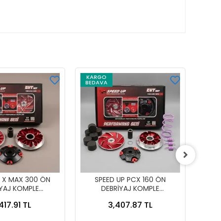
KARGO
BEDAVA
P X MAX 300 ÖN
SPEED UP PCX 160 ÖN
DEBRİ
İYAJ KOMPLE
DEBRİYAJ KOMPLE
SET] 
RFORMANS
PERFORMANS
417.91 TL
3,407.87 TL