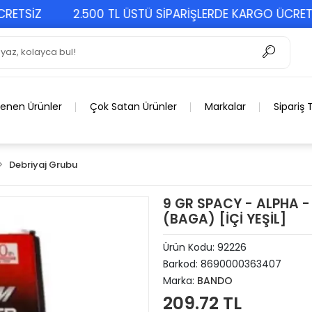
SİZ
2.500 TL ÜSTÜ SİPARİŞLERDE KARGO ÜCRETSİZ
lenen Ürünler
Çok Satan Ürünler
Markalar
Sipariş 
Debriyaj Grubu
9 GR SPACY - ALPHA -
(BAGA) [İÇİ YEŞİL]
Ürün Kodu:
92226
Barkod:
8690000363407
Marka:
BANDO
209.72 TL