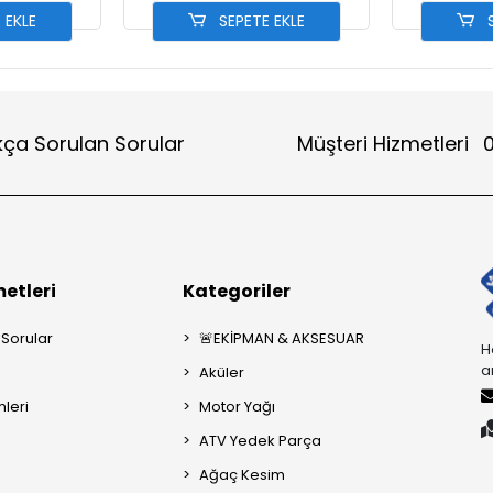
 EKLE
SEPETE EKLE
S
kça Sorulan Sorular
Müşteri Hizmetleri
0
etleri
Kategoriler
 Sorular
🚨EKİPMAN & AKSESUAR
H
a
Aküler
mleri
Motor Yağı
ATV Yedek Parça
Ağaç Kesim