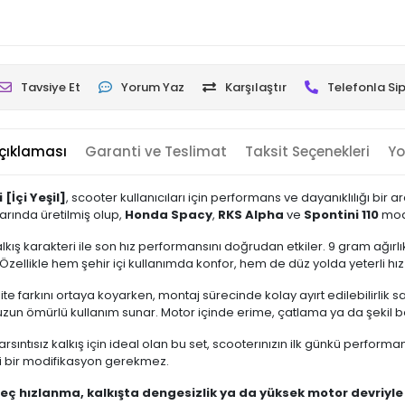
Tavsiye Et
Yorum Yaz
Karşılaştır
Telefonla Sip
çıklaması
Garanti ve Teslimat
Taksit Seçenekleri
Yo
[İçi Yeşil]
, scooter kullanıcıları için performans ve dayanıklılığı bir
arında üretilmiş olup,
Honda Spacy
,
RKS Alpha
ve
Spontini 110
mode
alkış karakteri ile son hız performansını doğrudan etkiler. 9 gram ağırlı
 Özellikle hem şehir içi kullanımda konfor, hem de düz yolda yeterli hız 
kalite farkını ortaya koyarken, montaj sürecinde kolay ayırt edilebilirlik 
 uzun ömürlü kullanım sunar. Motor içinde erime, çatlama ya da şekil
ıntısız kalkış için ideal olan bu set, scooterınızın ilk günkü performan
gi bir modifikasyon gerekmez.
eç hızlanma, kalkışta dengesizlik ya da yüksek motor devriyle