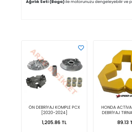
Ağırlık Seti (Baga)
ile motorunuzu dengeleyebilir ve per
ÖN DEBRİYAJ KOMPLE PCX
HONDA ACTİVA 
[2020-2024]
DEBRİYAJ TIRNA
KAYDI
1,205.86 TL
89.13 