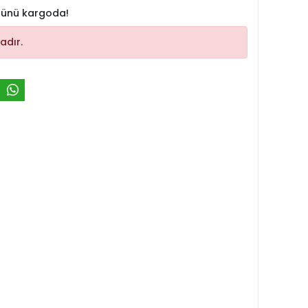
 günü kargoda!
adır.