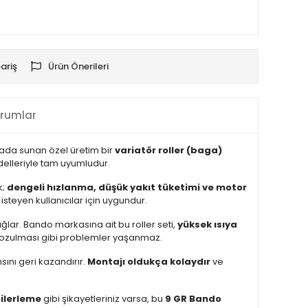
ariş
Ürün Önerileri
rumlar
 arada sunan özel üretim bir
variatör roller (baga)
lleriyle tam uyumludur.
k;
dengeli hızlanma, düşük yakıt tüketimi ve motor
isteyen kullanıcılar için uygundur.
sağlar. Bando markasına ait bu roller seti,
yüksek ısıya
 bozulması gibi problemler yaşanmaz.
sını geri kazandırır.
Montajı oldukça kolaydır
ve
 ilerleme
gibi şikayetleriniz varsa, bu
9 GR Bando