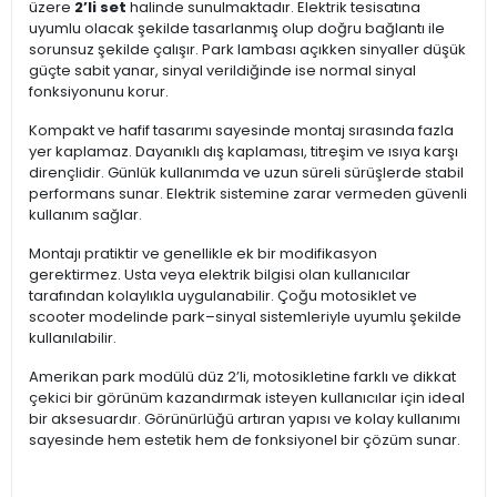
üzere
2’li set
halinde sunulmaktadır. Elektrik tesisatına
uyumlu olacak şekilde tasarlanmış olup doğru bağlantı ile
sorunsuz şekilde çalışır. Park lambası açıkken sinyaller düşük
güçte sabit yanar, sinyal verildiğinde ise normal sinyal
fonksiyonunu korur.
Kompakt ve hafif tasarımı sayesinde montaj sırasında fazla
yer kaplamaz. Dayanıklı dış kaplaması, titreşim ve ısıya karşı
dirençlidir. Günlük kullanımda ve uzun süreli sürüşlerde stabil
performans sunar. Elektrik sistemine zarar vermeden güvenli
kullanım sağlar.
Montajı pratiktir ve genellikle ek bir modifikasyon
gerektirmez. Usta veya elektrik bilgisi olan kullanıcılar
tarafından kolaylıkla uygulanabilir. Çoğu motosiklet ve
scooter modelinde park–sinyal sistemleriyle uyumlu şekilde
kullanılabilir.
Amerikan park modülü düz 2’li, motosikletine farklı ve dikkat
çekici bir görünüm kazandırmak isteyen kullanıcılar için ideal
bir aksesuardır. Görünürlüğü artıran yapısı ve kolay kullanımı
sayesinde hem estetik hem de fonksiyonel bir çözüm sunar.