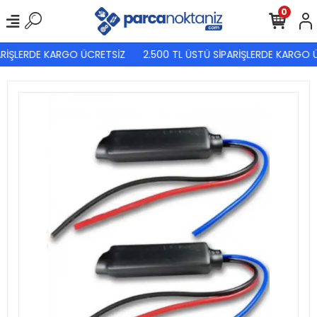
0
RİŞLERDE KARGO ÜCRETSİZ
2.500 TL ÜSTÜ SİPARİŞLERDE KARGO Ü