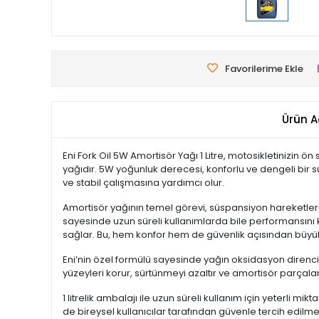
Favorilerime Ekle
Ürün A
Eni Fork Oil 5W Amortisör Yağı 1 Litre, motosikletinizin 
yağıdır. 5W yoğunluk derecesi, konforlu ve dengeli bir s
ve stabil çalışmasına yardımcı olur.
Amortisör yağının temel görevi, süspansiyon hareketlerini 
sayesinde uzun süreli kullanımlarda bile performansını k
sağlar. Bu, hem konfor hem de güvenlik açısından büyük
Eni’nin özel formülü sayesinde yağın oksidasyon direnc
yüzeyleri korur, sürtünmeyi azaltır ve amortisör parçal
1 litrelik ambalajı ile uzun süreli kullanım için yeterli
de bireysel kullanıcılar tarafından güvenle tercih edilme