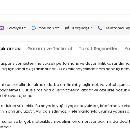
Tavsiye Et
Yorum Yaz
Karşılaştır
Telefonla Sip
çıklaması
Garanti ve Teslimat
Taksit Seçenekleri
Yo
ön süspansiyon sistemine yüksek performans ve dayanıklılık kazandırmak 
ürüş için ideal akışkanlık sunar. Bu özellik sayesinde hem şehir içi h
kontrol altında tutmak, darbe emilimini iyileştirmek ve yol tutuşunu artı
aybetmez. Sürüş sırasında oluşan titreşimi azaltır ve özellikle bozuk y
 bir avantaj sunar.
i oldukça yüksektir. Bu sayede yağın yapısı bozulmaz, köpürme ve vis
arının ömrünü uzatır. Ayrıca sızdırmazlık elemanlarıyla uyumlu yapısı
 miktar sunar ve birçok motosiklet modelinin ön amortisör bakımında ide
ktedir.