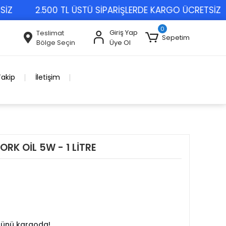
2.500 TL ÜSTÜ SİPARİŞLERDE KARGO ÜCRETSİZ
0
Giriş Yap
Teslimat
Sepetim
Bölge Seçin
Üye Ol
Takip
İletişim
RK OİL 5W - 1 LİTRE
 günü kargoda!