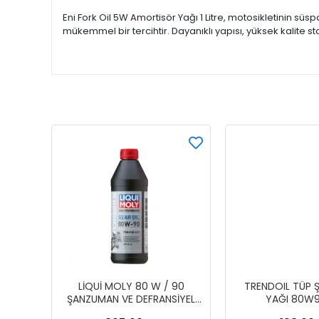
Eni Fork Oil 5W Amortisör Yağı 1 Litre, motosikletinin sü
mükemmel bir tercihtir. Dayanıklı yapısı, yüksek kalite 
LİQUİ MOLY 80 W / 90
TRENDOIL TÜP
ŞANZUMAN VE DEFRANSİYEL
YAĞI 80W9
YAĞI 1 LT