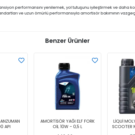
spansiyon performansını yenilemek, yol tutuşunu iyileştirmek ve daha ko
standartları ve uzun ömürlü performansıyla amortisör bakımının vazgeçi
Benzer Ürünler
 ŞANZUMAN
AMORTİSÖR YAĞI ELF FORK
LİQUİ MOL
0 API
OİL 10W - 0,5 L
SCOOTER M