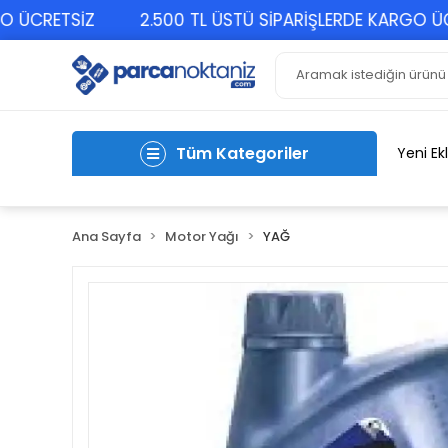
RETSİZ
2.500 TL ÜSTÜ SİPARİŞLERDE KARGO ÜCRETS
Tüm Kategoriler
Yeni Ek
Ana Sayfa
Motor Yağı
YAĞ