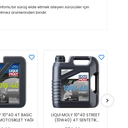
nforlu bir sürüş elde etmek isteyen sürücüler için
lmez ürünlerinden biridir.
Y 10*40 4T BASİC
LİQUİ MOLY 10*40 STREET
LİQ
OTOSİKLET YAĞI
(10W40) 4T SENTETİK
(15W5
MOTOR YAĞI (1L)