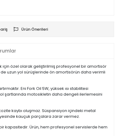
ariş
Ürün Önerileri
rumlar
için özel olarak geliştirilmiş profesyonel bir amortisör
em de uzun yol sürüşlerinde ön amortisörün daha verimli
rmaktır. Eni Fork Oil 5W, yüksek ısı stabilitesi
ol şartlarında motosikletin daha dengeli ilerlemesini
kozite kaybı oluşmaz. Süspansiyon içindeki metal
 sayesinde kauçuk parçalara zarar vermez.
al bir kapasitedir. Ürün, hem profesyonel servislerde hem