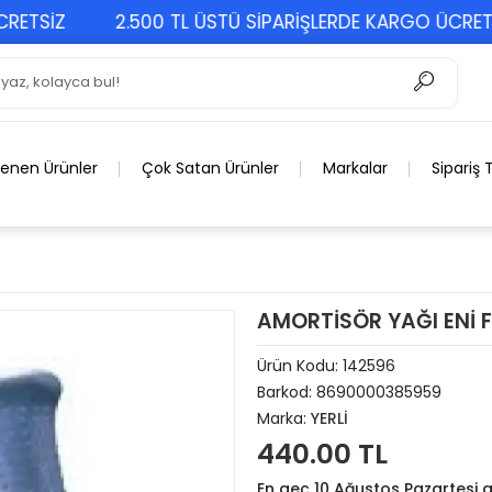
İZ
2.500 TL ÜSTÜ SİPARİŞLERDE KARGO ÜCRETSİZ
lenen Ürünler
Çok Satan Ürünler
Markalar
Sipariş 
AMORTİSÖR YAĞI ENİ FO
Ürün Kodu:
142596
Barkod:
8690000385959
Marka:
YERLİ
440.00 TL
En geç 10 Ağustos Pazartesi