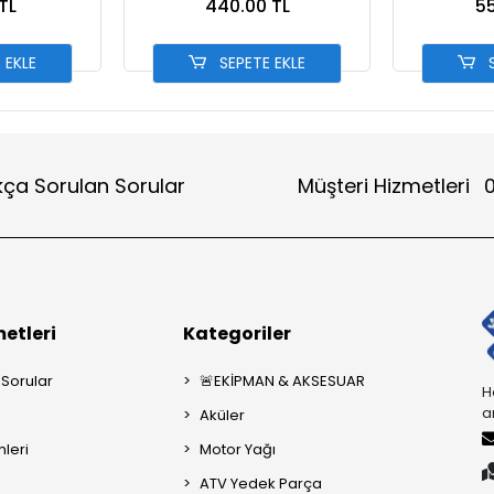
TL
440.00 TL
55
 EKLE
SEPETE EKLE
S
kça Sorulan Sorular
Müşteri Hizmetleri
0
etleri
Kategoriler
 Sorular
🚨EKİPMAN & AKSESUAR
H
a
Aküler
mleri
Motor Yağı
ATV Yedek Parça