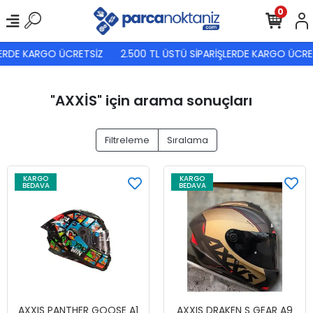
0
RDE KARGO ÜCRETSİZ
2.500 TL ÜSTÜ SİPARİŞLERDE KARGO ÜCRETS
"AXXİS" için arama sonuçları
Filtreleme
Sıralama
KARGO
KARGO
BEDAVA
BEDAVA
AXXIS PANTHER GOOSE A1
AXXIS DRAKEN S GEAR A9