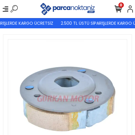
0
RİŞLERDE KARGO ÜCRETSİZ
2.500 TL ÜSTÜ SİPARİŞLERDE KARGO Ü