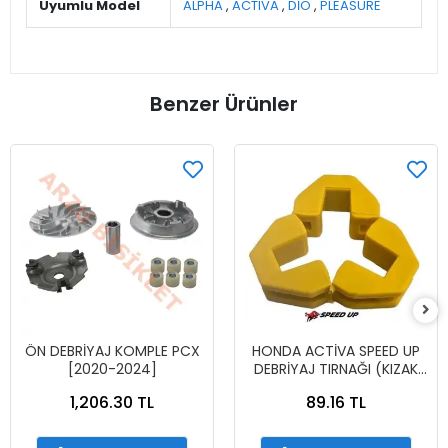
Uyumlu Model
ALPHA
,
ACTIVA
,
DİO
,
PLEASURE
Benzer Ürünler
ÖN DEBRİYAJ KOMPLE PCX
HONDA ACTİVA SPEED UP
[2020-2024]
DEBRİYAJ TIRNAĞI (KIZAK
KAYDI)
1,206.30 TL
89.16 TL