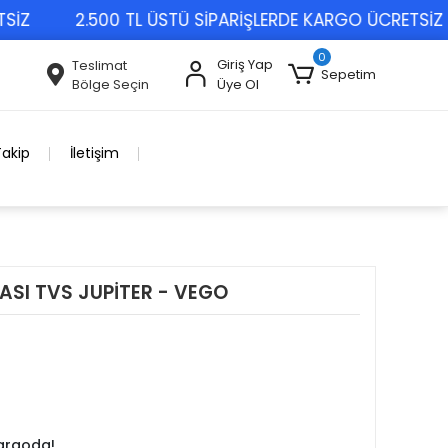
2.500 TL ÜSTÜ SİPARİŞLERDE KARGO ÜCRETSİZ
0
Giriş Yap
Teslimat
Sepetim
Bölge Seçin
Üye Ol
Takip
İletişim
ASI TVS JUPİTER - VEGO
kargoda!