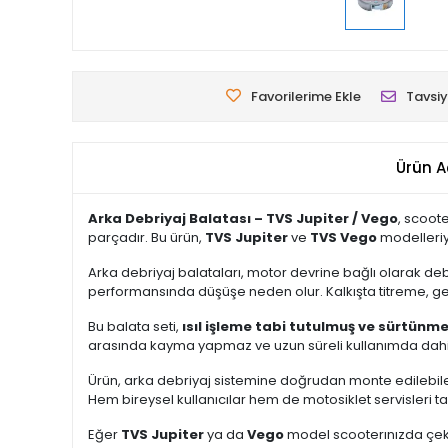
Favorilerime Ekle
Tavsiy
Ürün A
Arka Debriyaj Balatası – TVS Jupiter / Vego
, scoot
parçadır. Bu ürün,
TVS Jupiter
ve
TVS Vego
modelleriy
Arka debriyaj balataları, motor devrine bağlı olarak d
performansında düşüşe neden olur. Kalkışta titreme, geç
Bu balata seti,
ısıl işleme tabi tutulmuş ve sürtünm
arasında kayma yapmaz ve uzun süreli kullanımda dahi st
Ürün, arka debriyaj sistemine doğrudan monte edilebilec
Hem bireysel kullanıcılar hem de motosiklet servisleri ta
Eğer
TVS Jupiter
ya da
Vego
model scooterınızda çeki