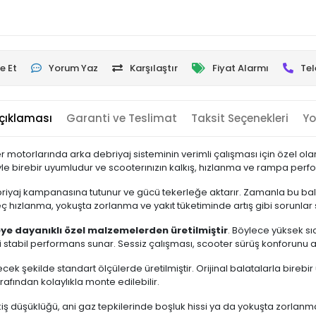
e Et
Yorum Yaz
Karşılaştır
Fiyat Alarmı
Tel
çıklaması
Garanti ve Teslimat
Taksit Seçenekleri
Yo
er motorlarında arka debriyaj sisteminin verimli çalışması için özel ola
le birebir uyumludur ve scooterınızın kalkış, hızlanma ve rampa perf
ebriyaj kampanasına tutunur ve gücü tekerleğe aktarır. Zamanla bu b
 hızlanma, yokuşta zorlanma ve yakıt tüketiminde artış gibi sorunlar 
eye dayanıklı özel malzemelerden üretilmiştir
. Böylece yüksek sı
abil performans sunar. Sessiz çalışması, scooter sürüş konforunu art
ek şekilde standart ölçülerde üretilmiştir. Orijinal balatalarla bire
rafından kolaylıkla monte edilebilir.
ş düşüklüğü, ani gaz tepkilerinde boşluk hissi ya da yokuşta zorlanm