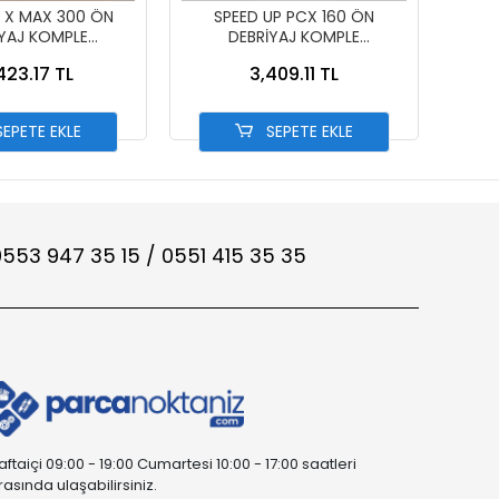
P X MAX 300 ÖN
SPEED UP PCX 160 ÖN
DEBRİ
İYAJ KOMPLE
DEBRİYAJ KOMPLE
SET] 
RFORMANS
PERFORMANS
423.17 TL
3,409.11 TL
EPETE EKLE
SEPETE EKLE
553 947 35 15 / 0551 415 35 35
aftaiçi 09:00 - 19:00 Cumartesi 10:00 - 17:00 saatleri
rasında ulaşabilirsiniz.