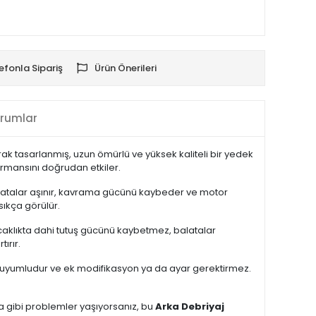
efonla Sipariş
Ürün Önerileri
rumlar
rak tasarlanmış, uzun ömürlü ve yüksek kaliteli bir yedek
ormansını doğrudan etkiler.
alatalar aşınır, kavrama gücünü kaybeder ve motor
sıkça görülür.
caklıkta dahi tutuş gücünü kaybetmez, balatalar
ırır.
bir uyumludur ve ek modifikasyon ya da ayar gerektirmez.
a gibi problemler yaşıyorsanız, bu
Arka Debriyaj