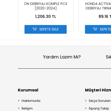
ÖN DEBRİYAJ KOMPLE PCX
HONDA ACTİVA 
[2020-2024]
DEBRİYAJ TIRNA
KAYDI
1,206.30 TL
89.16 
SEPETE EKLE
SEPETE
Yardım Lazım Mı?
Sı
Kurumsal
Müşteri Hizm
Hakkımızda
Sıkça Sorulan
İletişim
Sipariş Takip