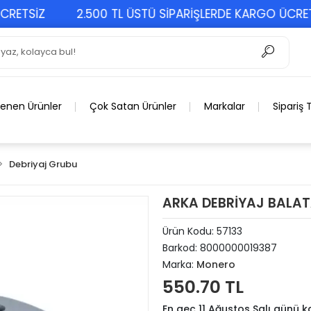
SİZ
2.500 TL ÜSTÜ SİPARİŞLERDE KARGO ÜCRETSİZ
lenen Ürünler
Çok Satan Ürünler
Markalar
Sipariş 
Debriyaj Grubu
ARKA DEBRİYAJ BALAT
Ürün Kodu:
57133
Barkod:
8000000019387
Marka:
Monero
550.70 TL
En geç 11 Ağustos Salı günü 