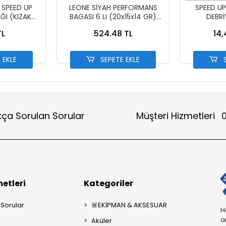
SPEED UP
LEONE SİYAH PERFORMANS
SPEED U
ĞI (KIZAK
BAGASI 6 LI (20x15x14 GR)
DEBR
)
FİZY-DİO-PCX-DYLAN-
PE
TL
524.48 TL
14,
JÜPİTER 125-ACT 125
 EKLE
SEPETE EKLE
S
kça Sorulan Sorular
Müşteri Hizmetleri
0
etleri
Kategoriler
 Sorular
🚨EKİPMAN & AKSESUAR
H
a
Aküler