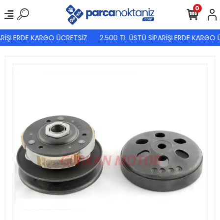
0
RİŞLERDE KARGO ÜCRETSİZ
2.500 TL ÜSTÜ SİPARİŞLERDE KARGO Ü