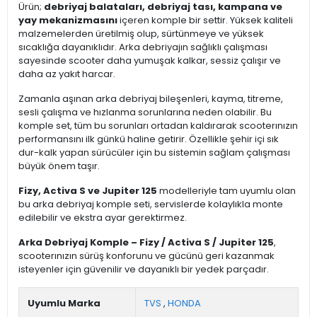
Ürün;
debriyaj balataları, debriyaj tası, kampana ve
yay mekanizmasını
içeren komple bir settir. Yüksek kaliteli
malzemelerden üretilmiş olup, sürtünmeye ve yüksek
sıcaklığa dayanıklıdır. Arka debriyajın sağlıklı çalışması
sayesinde scooter daha yumuşak kalkar, sessiz çalışır ve
daha az yakıt harcar.
Zamanla aşınan arka debriyaj bileşenleri, kayma, titreme,
sesli çalışma ve hızlanma sorunlarına neden olabilir. Bu
komple set, tüm bu sorunları ortadan kaldırarak scooterınızın
performansını ilk günkü haline getirir. Özellikle şehir içi sık
dur-kalk yapan sürücüler için bu sistemin sağlam çalışması
büyük önem taşır.
Fizy, Activa S ve Jupiter 125
modelleriyle tam uyumlu olan
bu arka debriyaj komple seti, servislerde kolaylıkla monte
edilebilir ve ekstra ayar gerektirmez.
Arka Debriyaj Komple – Fizy / Activa S / Jupiter 125
,
scooterınızın sürüş konforunu ve gücünü geri kazanmak
isteyenler için güvenilir ve dayanıklı bir yedek parçadır.
Uyumlu Marka
TVS
,
HONDA