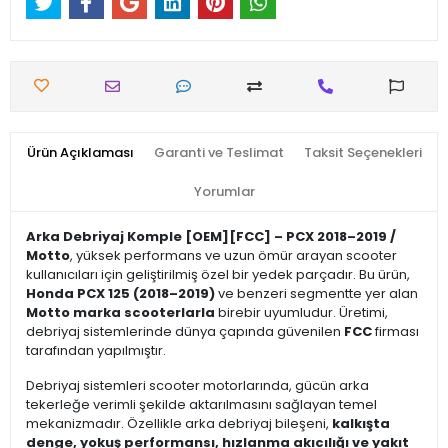
Ürün Açıklaması
Garanti ve Teslimat
Taksit Seçenekleri
Yorumlar
Arka Debriyaj Komple [OEM][FCC] – PCX 2018–2019 /
Motto
, yüksek performans ve uzun ömür arayan scooter
kullanıcıları için geliştirilmiş özel bir yedek parçadır. Bu ürün,
Honda PCX 125 (2018–2019)
ve benzeri segmentte yer alan
Motto marka scooterlarla
birebir uyumludur. Üretimi,
debriyaj sistemlerinde dünya çapında güvenilen
FCC
firması
tarafından yapılmıştır.
Debriyaj sistemleri scooter motorlarında, gücün arka
tekerleğe verimli şekilde aktarılmasını sağlayan temel
mekanizmadır. Özellikle arka debriyaj bileşeni,
kalkışta
denge, yokuş performansı, hızlanma akıcılığı ve yakıt