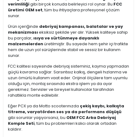
verimliliği
gibi birçok konuda belirleyici rol oynar. Bu
FCC
üretimi OEM set
, tüm bu ihtiyaçlara profesyonel çözüm
sunar.
Ürün içeriğinde
debriyaj kampanası, balatalar ve yay
mekanizması
eksiksiz şekilde yer alır. Yüksek kaliteye sahip
bu parçalar,
ısıya ve sürtünmeye dayanıklı
malzemelerden
üretilmiştir. Bu sayede hem şehir içi trafikte
hem de uzun yol sürüşlerinde stabil ve sessiz bir kullanım
sunar.
FCC kalitesi sayesinde debriyaj sisteminiz, kayma yapmadan
güçlü kavrama sağlar. Sarsıntısız kalkış, dengeli hızlanma ve
uzun ömürlü kullanım vaat eder. Orijinal ölçülere tam uyumlu
olduğu için, montaj sırasında ekstra işlem ya da ayar
gerekmez. Servisler ve bireysel kullanıcılar tarafından
rahatlıkla monte edilebilir.
Eğer PCX ya da Motto scooterınızda
çekiş kaybı, kalkışta
titreme, varyatörden ses ya da performans düşüşü
gibi sorunlar yaşıyorsanız, bu
OEM FCC Arka Debriyaj
Komple Seti
, tüm bu problemleri kalıcı olarak ortadan
kaldırır.