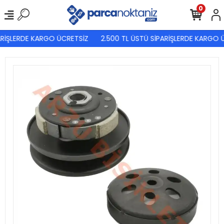
0
RİŞLERDE KARGO ÜCRETSİZ
2.500 TL ÜSTÜ SİPARİŞLERDE KARGO Ü