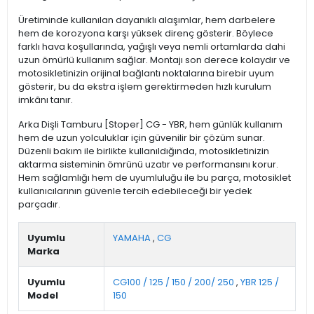
Üretiminde kullanılan dayanıklı alaşımlar, hem darbelere
hem de korozyona karşı yüksek direnç gösterir. Böylece
farklı hava koşullarında, yağışlı veya nemli ortamlarda dahi
uzun ömürlü kullanım sağlar. Montajı son derece kolaydır ve
motosikletinizin orijinal bağlantı noktalarına birebir uyum
gösterir, bu da ekstra işlem gerektirmeden hızlı kurulum
imkânı tanır.
Arka Dişli Tamburu [Stoper] CG - YBR, hem günlük kullanım
hem de uzun yolculuklar için güvenilir bir çözüm sunar.
Düzenli bakım ile birlikte kullanıldığında, motosikletinizin
aktarma sisteminin ömrünü uzatır ve performansını korur.
Hem sağlamlığı hem de uyumluluğu ile bu parça, motosiklet
kullanıcılarının güvenle tercih edebileceği bir yedek
parçadır.
Uyumlu
YAMAHA
,
CG
Marka
Uyumlu
CG100 / 125 / 150 / 200/ 250
,
YBR 125 /
Model
150