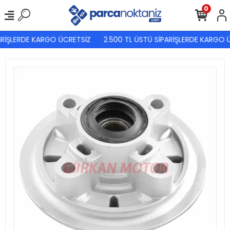
0
RİŞLERDE KARGO ÜCRETSİZ
2.500 TL ÜSTÜ SİPARİŞLERDE KARGO Ü