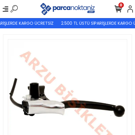
0
ARİŞLERDE KARGO ÜCRETSİZ
2.500 TL ÜSTÜ SİPARİŞLERDE KARGO Ü