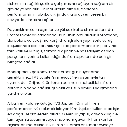
sisteminin sağlıklı şekilde çalışmasını sağlayan sağlam bir
gövdeye sahiptir. Orijinal üretim olması, frenleme
performansının fabrika çıkışındaki gibi güven veren bir
seviyede olmasını sağlar.
Dayanıklı metal alaşımlar ve yüksek kalite standartlarında
üretim teknikleri sayesinde ürün uzun ömürlüdür. Korozyona,
darbelere ve titreşime karşı dirençli olan yapı, zorlu sürüş
koşullarında bile sorunsuz şekilde performans sergiler. Arka
fren kolu ve kütüğü, zamanla aşınan ve hassasiyeti azalan
parçaların yerine kullanıldığında fren tepkilerinde belirgin
iyileşme sağlar.
Montajı oldukça kolaydır ve herhangi bir uyarlama
gerektirmez. TVS Jupiter’in mevcut fren sistemiyle tam
uyumludur. Orijinal ürün tercih edilmesi, motosikletin fren
sisteminin daha sağlıklı, güvenli ve uzun ömürlü çalışmasına
yardımcı olur.
Arka Fren Kolu ve Kütüğü TVS Jupiter [Orjinal], fren
performansını yükseltmek isteyen tüm Jupiter kullanıcıları için
en doğru seçimlerden biridir. Güvenilir yapısı, dayanıklılığı ve
tam uyumlu tasarımı sayesinde hem güvenlik hem konfor
açısından motosikletinizin fren sistemini en ideal seviyeye