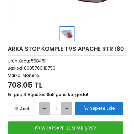
ARKA STOP KOMPLE TVS APACHE RTR 180
Ürün Kodu:
56845P
Barkod:
8685766118750
Marka:
Monero
708.05 TL
En geç 11 Ağustos Salı günü kargoda!
Sepete Ekle
Adet
WHATSAPP İLE SİPARİŞ VER