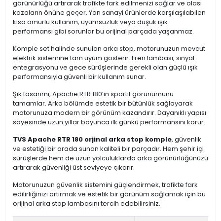
görünürlüğü artırarak trafikte fark edilmenizi sağlar ve olası
kazaların önüne geçer. Yan sanayi ürünlerde karşılaşılabilen
kısa ömürlü kullanım, uyumsuzluk veya düşük ışık
performansı gibi sorunlar bu orijinal parçada yaşanmaz.
Komple set halinde sunulan arka stop, motorunuzun mevcut
elektrik sistemine tam uyum gösterir. Fren lambası, sinyal
entegrasyonu ve gece sürüşlerinde gerekli olan güçlü ışık
performansıyla güvenli bir kullanım sunar.
Şık tasarımı, Apache RTR 180’in sportif görünümünü
tamamlar. Arka bölümde estetik bir bütünlük sağlayarak
motorunuza modern bir görünüm kazandırır. Dayanıklı yapısı
sayesinde uzun yıllar boyunca ilk günkü performansını korur.
TVS Apache RTR 180 orjinal arka stop komple
, güvenlik
ve estetiği bir arada sunan kaliteli bir parçadır. Hem şehir içi
sürüşlerde hem de uzun yolculuklarda arka görünürlüğünüzü
artırarak güvenliği üst seviyeye çıkarır.
Motorunuzun güvenlik sistemini güçlendirmek, trafikte fark
edilirliğinizi artırmak ve estetik bir görünüm sağlamak için bu
orijinal arka stop lambasını tercih edebilirsiniz.