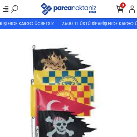
0
RİŞLERDE KARGO ÜCRETSİZ
2.500 TL ÜSTÜ SİPARİŞLERDE KARGO Ü