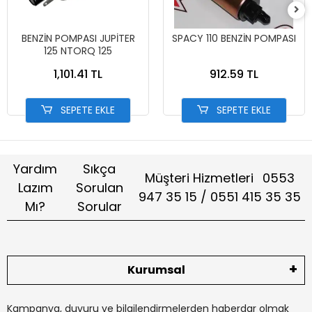
BENZİN POMPASI JUPİTER
SPACY 110 BENZİN POMPASI
125 NTORQ 125
1,101.41 TL
912.59 TL
SEPETE EKLE
SEPETE EKLE
Yardım
Sıkça
Müşteri Hizmetleri
0553
Lazım
Sorulan
947 35 15 / 0551 415 35 35
Mı?
Sorular
Kurumsal
Kampanya, duyuru ve bilgilendirmelerden haberdar olmak