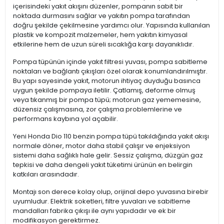
içerisindeki yakıt akışını düzenler, pompanın sabit bir
noktada durmasını sağlar ve yakıtın pompa tarafından
doğru şekilde çekilmesine yardımcı olur. Yapısında kullanılan
plastik ve kompozit malzemeler, hem yakıtın kimyasal
etkilerine hem de uzun süreli sıcaklığa karşı dayanıklıdır.
Pompa tüpünün içinde yakıt filtresi yuvası, pompa sabitleme
noktaları ve bağlantı çıkışları özel olarak konumlandırılmıştır.
Bu yapı sayesinde yakıt, motorun ihtiyaç duyduğu basınca
uygun şekilde pompaya iletilir. Çatlamış, deforme olmuş
veya tıkanmış bir pompa tüpü; motorun gaz yememesine,
düzensiz çalışmasına, zor çalışma problemlerine ve
performans kaybına yol açabilir.
Yeni Honda Dio 110 benzin pompa tüpü takıldığında yakıt akışı
normale döner, motor daha stabil çalışır ve enjeksiyon
sistemi daha sağlıklı hale gelir. Sessiz çalışma, düzgün gaz
tepkisi ve daha dengeli yakıt tüketimi ürünün en belirgin
katkıları arasındadır.
Montajı son derece kolay olup, orijinal depo yuvasına birebir
uyumludur. Elektrik soketleri, filtre yuvaları ve sabitleme
mandalları fabrika çıkışı ile aynı yapıdadır ve ek bir
modifikasyon gerektirmez.