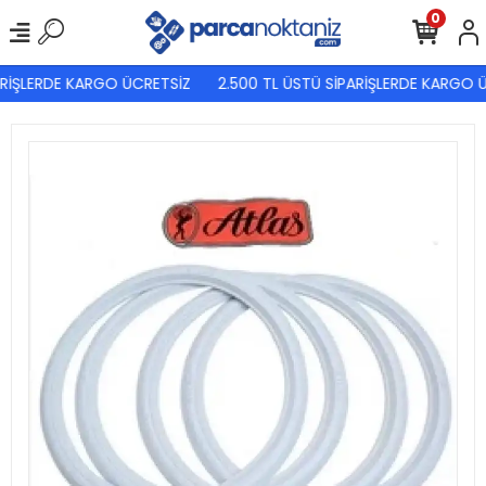
0
RİŞLERDE KARGO ÜCRETSİZ
2.500 TL ÜSTÜ SİPARİŞLERDE KARGO Ü