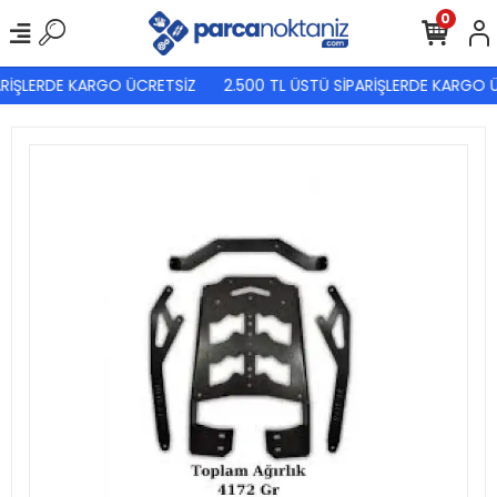
0
RİŞLERDE KARGO ÜCRETSİZ
2.500 TL ÜSTÜ SİPARİŞLERDE KARGO Ü