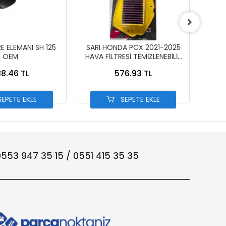
E ELEMANI SH 125
SARI HONDA PCX 2021-2025
VARY
OEM
HAVA FİLTRESİ TEMİZLENEBİLİR
X 
PERFORMANS
8.46 TL
576.93 TL
EPETE EKLE
SEPETE EKLE
553 947 35 15 / 0551 415 35 35