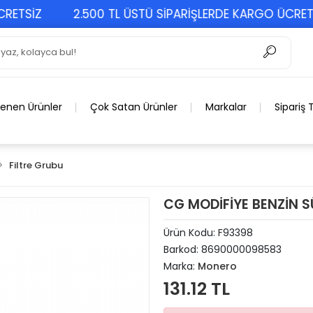
TSİZ
2.500 TL ÜSTÜ SİPARİŞLERDE KARGO ÜCRETSİZ
lenen Ürünler
Çok Satan Ürünler
Markalar
Sipariş 
Filtre Grubu
CG MODİFİYE BENZİN 
Ürün Kodu:
F93398
Barkod:
8690000098583
Marka:
Monero
131.12 TL