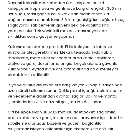
Dayanıklı plastik malzemeden üretilmiş olan bu cırt
kelepçeler, kopmaya ve gerilmeye karşı dirençlidir. 300 mm
uzunluğu, farklı çap ve kalınlıktaki kabloların rahatlıkla
bağlanmasına olanak tanır. 3,6 mm genişliği ise sağlam tutuş
sağlayarak sabitlemenin güvenli şekilde yapılmasına
yardımcı olur. Tek yönlü kilit mekanizması sayesinde
sıkıldıktan sonra gevşeme yapmaz.
Kullanımı son derece pratiktir. El ile kolayca sıkılabilir ve
ekstra bir alet gerektirmez. Elektrik tesisatlarında kablo
toparlama, motosiklet ve scooterlarda kablo sabitleme,
atölye ve garaj düzenlemeleri gibi birçok alanda güvenle
kullanılabilir. Ayrıca ev ve ofis ortamlarında da düzenleyici
olarak tercih edilebilir.
Isıya ve günlük dış etkenlere karşı dayanıklı yapısı sayesinde
uzun süreli kullanım sunar. Çoklu paket içeriği, toplu kullanım
ve yedekleme açısından avantaj sağlar. Bakım ve montaj
işlemlerinde hızlı ve düzenli çalışma imkânı sunar.
Cırt kelepçe siyah 300x3,6 mm 100 adet paket, sağlamlık,
pratik kullanım ve geniş kullanım alanı arayanlar için ideal bir
sabitleme ürünüdür. Düzenli ve güvenli bağlantılar
oluşturmak isteyen kullanıcılar için ekonomik ve etkili bir