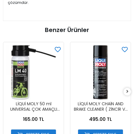
çözümdür.
Benzer Ürünler
LİQUİ MOLY 50 ml
LİQUİ MOLY CHAİN AND
UNİVERSAL ÇOK AMAÇLI
BRAKE CLEANER ( ZİNCİR VE
YAĞLAMA SPREYİ
BALATA TEMİZLEME SPREYİ
165.00 TL
495.00 TL
)