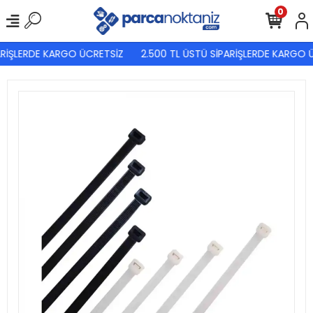
0
RİŞLERDE KARGO ÜCRETSİZ
2.500 TL ÜSTÜ SİPARİŞLERDE KARGO Ü