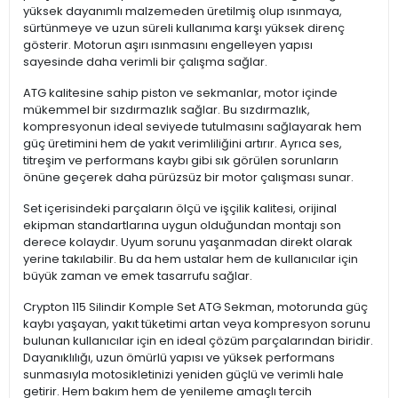
yüksek dayanımlı malzemeden üretilmiş olup ısınmaya,
sürtünmeye ve uzun süreli kullanıma karşı yüksek direnç
gösterir. Motorun aşırı ısınmasını engelleyen yapısı
sayesinde daha verimli bir çalışma sağlar.
ATG kalitesine sahip piston ve sekmanlar, motor içinde
mükemmel bir sızdırmazlık sağlar. Bu sızdırmazlık,
kompresyonun ideal seviyede tutulmasını sağlayarak hem
güç üretimini hem de yakıt verimliliğini artırır. Ayrıca ses,
titreşim ve performans kaybı gibi sık görülen sorunların
önüne geçerek daha pürüzsüz bir motor çalışması sunar.
Set içerisindeki parçaların ölçü ve işçilik kalitesi, orijinal
ekipman standartlarına uygun olduğundan montajı son
derece kolaydır. Uyum sorunu yaşanmadan direkt olarak
yerine takılabilir. Bu da hem ustalar hem de kullanıcılar için
büyük zaman ve emek tasarrufu sağlar.
Crypton 115 Silindir Komple Set ATG Sekman, motorunda güç
kaybı yaşayan, yakıt tüketimi artan veya kompresyon sorunu
bulunan kullanıcılar için en ideal çözüm parçalarından biridir.
Dayanıklılığı, uzun ömürlü yapısı ve yüksek performans
sunmasıyla motosikletinizi yeniden güçlü ve verimli hale
getirir. Hem bakım hem de yenileme amaçlı tercih