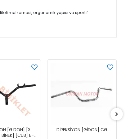
aliteli malzemesi, ergonomik yapısı ve sportif
YON [GİDON] [3
DİREKSİYON [GİDON] CG
DİREKS
 BİNEK] [CUB] E-