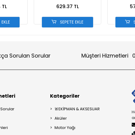
 TL
629.37 TL
57
 EKLE
SEPETE EKLE
S
kça Sorulan Sorular
Müşteri Hizmetleri
0
etleri
Kategoriler
 Sorular
🚨EKİPMAN & AKSESUAR
H
a
Aküler
mleri
Motor Yağı