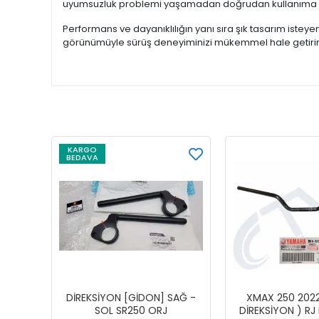
uyumsuzluk problemi yaşamadan doğrudan kullanıma h
Performans ve dayanıklılığın yanı sıra şık tasarım isteye
görünümüyle sürüş deneyiminizi mükemmel hale getirir
KARGO
BEDAVA
DİREKSİYON [GİDON] SAĞ -
XMAX 250 2022
SOL SR250 ORJ
DİREKSİYON ) RJ