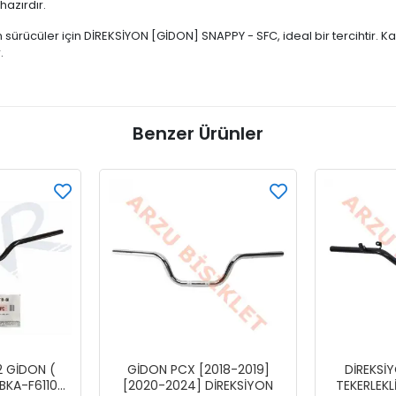
azırdır.
n sürücüler için DİREKSİYON [GİDON] SNAPPY - SFC, ideal bir tercihtir. K
.
Benzer Ürünler
 GİDON (
GİDON PCX [2018-2019]
DİREKSİ
 BKA-F6110-
[2020-2024] DİREKSİYON
TEKERLEKLİ