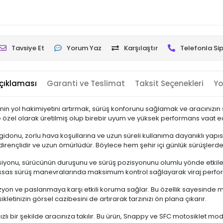
Tavsiye Et
Yorum Yaz
Karşılaştır
Telefonla Sip
çıklaması
Garanti ve Teslimat
Taksit Seçenekleri
Yo
in yol hakimiyetini artırmak, sürüş konforunu sağlamak ve aracınızın 
özel olarak üretilmiş olup birebir uyum ve yüksek performans vaat e
donu, zorlu hava koşullarına ve uzun süreli kullanıma dayanıklı yapısıy
dirençlidir ve uzun ömürlüdür. Böylece hem şehir içi günlük sürüşlerd
yonu, sürücünün duruşunu ve sürüş pozisyonunu olumlu yönde etkiler. 
hassas sürüş manevralarında maksimum kontrol sağlayarak viraj performa
yon ve paslanmaya karşı etkili koruma sağlar. Bu özellik sayesinde mot
ikletinizin görsel cazibesini de artırarak tarzınızı ön plana çıkarır.
ızlı bir şekilde aracınıza takılır. Bu ürün, Snappy ve SFC motosiklet m