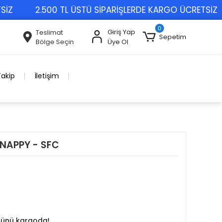
2.500 TL ÜSTÜ SİPARİŞLERDE KARGO ÜCRETSİZ
0
Giriş Yap
Teslimat
Sepetim
Bölge Seçin
Üye Ol
Takip
İletişim
SNAPPY - SFC
 günü kargoda!