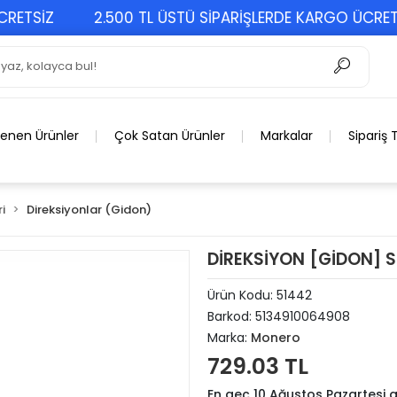
SİZ
2.500 TL ÜSTÜ SİPARİŞLERDE KARGO ÜCRETSİZ
lenen Ürünler
Çok Satan Ürünler
Markalar
Sipariş 
i
Direksiyonlar (Gidon)
DİREKSİYON [GİDON] 
Ürün Kodu:
51442
Barkod:
5134910064908
Marka:
Monero
729.03 TL
En geç 10 Ağustos Pazartesi