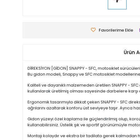
Favorilerime Ekle
Ürün A
DİREKSİYON [GİDON] SNAPPY - SFC, motosiklet sürücülerin
Bu gidon modeli, Snappy ve SFC motosiklet modellerine 
Kaliteli ve dayanıklı malzemeden üretilen SNAPPY - SFC gi
kullanılarak üretilmiş olması sayesinde darbelere karşı 
Ergonomik tasarımıyla dikkat çeken SNAPPY - SFC direksi
ağrılarını azaltarak konforu üst seviyeye taşır. Ayrıca 
Gidon yüzeyi özel kaplama ile güçlendirilmiş olup, koroz
kullanabilirsiniz. Üstelik şık ve sportif görünümüyle motos
Montajı kolaydır ve ekstra bir tadilata gerek kalmadan h