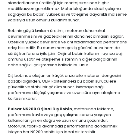
standartlarında üretildiği için montaj sırasında hiçbir
modifikasyon gerektirmez. Motor bloğunda stabil çalışma
sağlayan bu bobin, yüksek ısı ve titreşime dayanıklı malzeme
yapısıyla uzun ömürlü kullanım sunar.
Bobinin güçlü kıvılcım üretimi, motorun daha rahat
devirlenmesini ve gaz tepkilerinin daha net olmasını sağlar.
Özellikle yüksek devirlerde ve ani hızlanmalarda performans
artışı hissedilir. Bu durum hem çekiş gücünü artırır hem de
sürüş konforunu iyileştirir. Orijinal bobin kullanımı ayrıca buji
ömrünü uzatır ve ateşleme sisteminin diğer parçalarının
daha sağlıklı çalışmasına katkıda bulunur.
Dış bobinde oluşan en küçük arıza bile motorun dengesini
bozabildiğinden, OEM kalitesindeki bu bobin sürücülere
güvenilir ve stabil bir çözüm sunar. Isınmaya bağlı
performans düşüşü yaşamaz ve uzun süre aynı ateşleme
kalitesini korur.
Pulsar NS200 Orjinal Dış Bobin
, motorunda tekleme,
performans kaybı veya geç çalışma sorunu yaşayan
kullanıcılar için en doğru ve uzun ömürlü çözümdür.
Motorunu fabrika ayarındaki performansına döndürmek
isteyen her NS200 sahibi için ideal bir tercihtir.