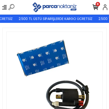
0
CRETSİZ
2.500 TL ÜSTÜ SİPARİŞLERDE KARGO ÜCRETSİZ
2.500 