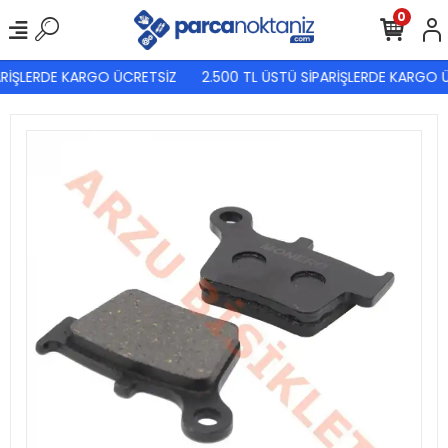
0
RİŞLERDE KARGO ÜCRETSİZ
2.500 TL ÜSTÜ SİPARİŞLERDE KARGO Ü