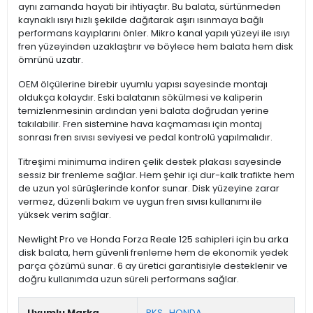
aynı zamanda hayati bir ihtiyaçtır. Bu balata, sürtünmeden
kaynaklı ısıyı hızlı şekilde dağıtarak aşırı ısınmaya bağlı
performans kayıplarını önler. Mikro kanal yapılı yüzeyi ile ısıyı
fren yüzeyinden uzaklaştırır ve böylece hem balata hem disk
ömrünü uzatır.
OEM ölçülerine birebir uyumlu yapısı sayesinde montajı
oldukça kolaydır. Eski balatanın sökülmesi ve kaliperin
temizlenmesinin ardından yeni balata doğrudan yerine
takılabilir. Fren sistemine hava kaçmaması için montaj
sonrası fren sıvısı seviyesi ve pedal kontrolü yapılmalıdır.
Titreşimi minimuma indiren çelik destek plakası sayesinde
sessiz bir frenleme sağlar. Hem şehir içi dur-kalk trafikte hem
de uzun yol sürüşlerinde konfor sunar. Disk yüzeyine zarar
vermez, düzenli bakım ve uygun fren sıvısı kullanımı ile
yüksek verim sağlar.
Newlight Pro ve Honda Forza Reale 125 sahipleri için bu arka
disk balata, hem güvenli frenleme hem de ekonomik yedek
parça çözümü sunar. 6 ay üretici garantisiyle desteklenir ve
doğru kullanımda uzun süreli performans sağlar.
Uyumlu Marka
RKS
,
HONDA