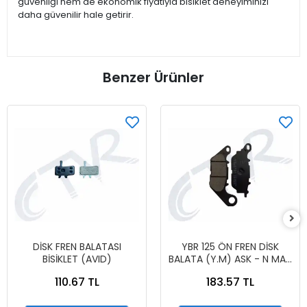
güvenliği hem de ekonomik fiyatıyla bisiklet deneyiminizi
daha güvenilir hale getirir.
Benzer Ürünler
DİSK FREN BALATASI
YBR 125 ÖN FREN DİSK
BİSİKLET (AVID)
BALATA (Y.M) ASK - N MAX
ARKA BALATA - X MAX 250
110.67 TL
183.57 TL
Y.M ARKA