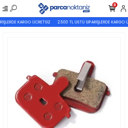
0
RİŞLERDE KARGO ÜCRETSİZ
2.500 TL ÜSTÜ SİPARİŞLERDE KARGO Ü