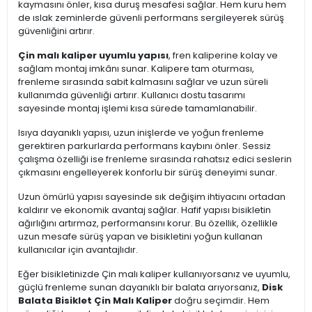
kaymasını önler, kısa duruş mesafesi sağlar. Hem kuru hem
de ıslak zeminlerde güvenli performans sergileyerek sürüş
güvenliğini artırır.
Çin malı kaliper uyumlu yapısı
, fren kaliperine kolay ve
sağlam montaj imkânı sunar. Kalipere tam oturması,
frenleme sırasında sabit kalmasını sağlar ve uzun süreli
kullanımda güvenliği artırır. Kullanıcı dostu tasarımı
sayesinde montaj işlemi kısa sürede tamamlanabilir.
Isıya dayanıklı yapısı, uzun inişlerde ve yoğun frenleme
gerektiren parkurlarda performans kaybını önler. Sessiz
çalışma özelliği ise frenleme sırasında rahatsız edici seslerin
çıkmasını engelleyerek konforlu bir sürüş deneyimi sunar.
Uzun ömürlü yapısı sayesinde sık değişim ihtiyacını ortadan
kaldırır ve ekonomik avantaj sağlar. Hafif yapısı bisikletin
ağırlığını artırmaz, performansını korur. Bu özellik, özellikle
uzun mesafe sürüş yapan ve bisikletini yoğun kullanan
kullanıcılar için avantajlıdır.
Eğer bisikletinizde Çin malı kaliper kullanıyorsanız ve uyumlu,
güçlü frenleme sunan dayanıklı bir balata arıyorsanız,
Disk
Balata Bisiklet Çin Malı Kaliper
doğru seçimdir. Hem