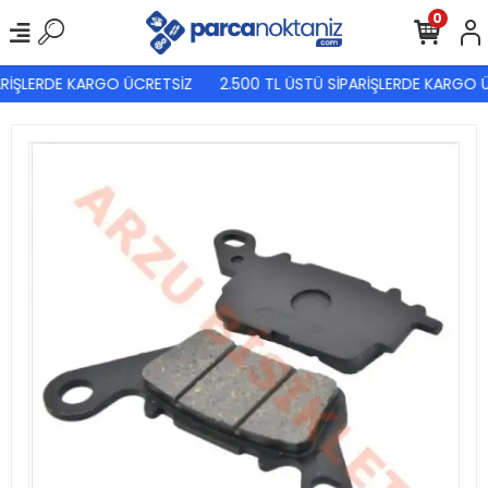
0
RİŞLERDE KARGO ÜCRETSİZ
2.500 TL ÜSTÜ SİPARİŞLERDE KARGO Ü