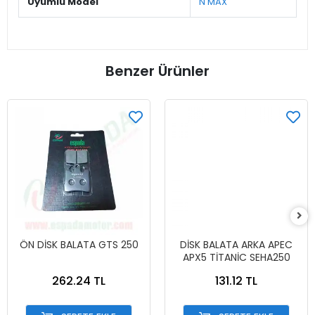
Uyumlu Model
N MAX
Benzer Ürünler
ÖN DİSK BALATA GTS 250
DİSK BALATA ARKA APEC
APX5 TİTANİC SEHA250
262.24 TL
131.12 TL