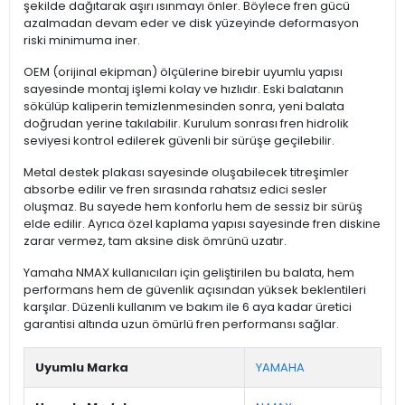
şekilde dağıtarak aşırı ısınmayı önler. Böylece fren gücü
azalmadan devam eder ve disk yüzeyinde deformasyon
riski minimuma iner.
OEM (orijinal ekipman) ölçülerine birebir uyumlu yapısı
sayesinde montaj işlemi kolay ve hızlıdır. Eski balatanın
sökülüp kaliperin temizlenmesinden sonra, yeni balata
doğrudan yerine takılabilir. Kurulum sonrası fren hidrolik
seviyesi kontrol edilerek güvenli bir sürüşe geçilebilir.
Metal destek plakası sayesinde oluşabilecek titreşimler
absorbe edilir ve fren sırasında rahatsız edici sesler
oluşmaz. Bu sayede hem konforlu hem de sessiz bir sürüş
elde edilir. Ayrıca özel kaplama yapısı sayesinde fren diskine
zarar vermez, tam aksine disk ömrünü uzatır.
Yamaha NMAX kullanıcıları için geliştirilen bu balata, hem
performans hem de güvenlik açısından yüksek beklentileri
karşılar. Düzenli kullanım ve bakım ile 6 aya kadar üretici
garantisi altında uzun ömürlü fren performansı sağlar.
Uyumlu Marka
YAMAHA