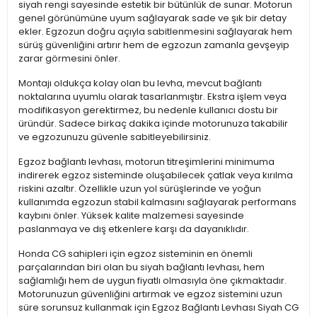
siyah rengi sayesinde estetik bir bütünlük de sunar. Motorun
genel görünümüne uyum sağlayarak sade ve şık bir detay
ekler. Egzozun doğru açıyla sabitlenmesini sağlayarak hem
sürüş güvenliğini artırır hem de egzozun zamanla gevşeyip
zarar görmesini önler.
Montajı oldukça kolay olan bu levha, mevcut bağlantı
noktalarına uyumlu olarak tasarlanmıştır. Ekstra işlem veya
modifikasyon gerektirmez, bu nedenle kullanıcı dostu bir
üründür. Sadece birkaç dakika içinde motorunuza takabilir
ve egzozunuzu güvenle sabitleyebilirsiniz.
Egzoz bağlantı levhası, motorun titreşimlerini minimuma
indirerek egzoz sisteminde oluşabilecek çatlak veya kırılma
riskini azaltır. Özellikle uzun yol sürüşlerinde ve yoğun
kullanımda egzozun stabil kalmasını sağlayarak performans
kaybını önler. Yüksek kalite malzemesi sayesinde
paslanmaya ve dış etkenlere karşı da dayanıklıdır.
Honda CG sahipleri için egzoz sisteminin en önemli
parçalarından biri olan bu siyah bağlantı levhası, hem
sağlamlığı hem de uygun fiyatlı olmasıyla öne çıkmaktadır.
Motorunuzun güvenliğini artırmak ve egzoz sistemini uzun
süre sorunsuz kullanmak için Egzoz Bağlantı Levhası Siyah CG