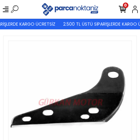
0
RİŞLERDE KARGO ÜCRETSİZ
2.500 TL ÜSTÜ SİPARİŞLERDE KARGO Ü