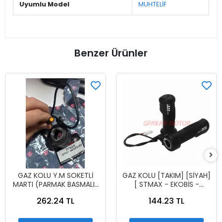
Uyumlu Model
MUHTELİF
Benzer Ürünler
GAZ KOLU Y.M SOKETLİ
GAZ KOLU [TAKIM] [SİYAH]
MARTI (PARMAK BASMALI)
[ STMAX - EKOBİS -
E-BİKE SU GEÇİRMEZ 40
STANDART ]
262.24 TL
144.23 TL
CM