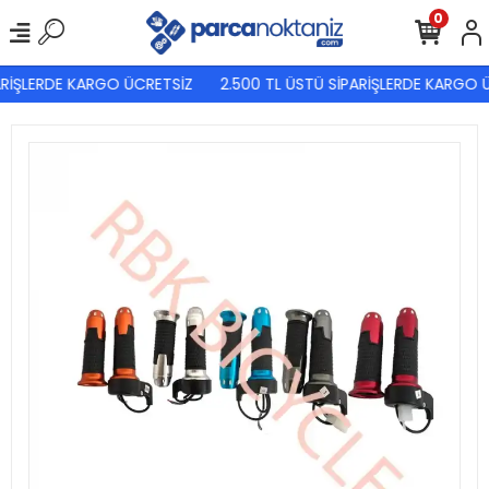
0
RİŞLERDE KARGO ÜCRETSİZ
2.500 TL ÜSTÜ SİPARİŞLERDE KARGO Ü