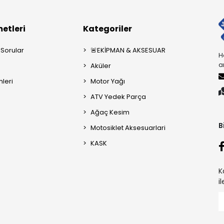
etleri
Kategoriler
 Sorular
🚨EKİPMAN & AKSESUAR
H
a
Aküler
mleri
Motor Yağı
ATV Yedek Parça
Ağaç Kesim
B
Motosiklet Aksesuarlari
KASK
K
i