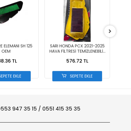
E ELEMANI SH 125
SARI HONDA PCX 2021-2025
VARY
OEM
HAVA FİLTRESİ TEMİZLENEBİLİR
X 
PERFORMANS
8.36 TL
576.72 TL
EPETE EKLE
SEPETE EKLE
553 947 35 15 / 0551 415 35 35