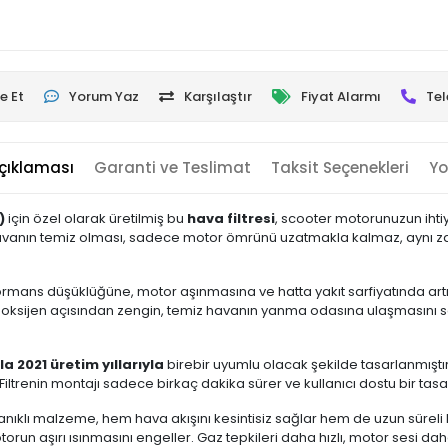
e Et
Yorum Yaz
Karşılaştır
Fiyat Alarmı
Tel
çıklaması
Garanti ve Teslimat
Taksit Seçenekleri
Yo
)
için özel olarak üretilmiş bu
hava filtresi
, scooter motorunuzun ih
ı havanın temiz olması, sadece motor ömrünü uzatmakla kalmaz, aynı z
ormans düşüklüğüne, motor aşınmasına ve hatta yakıt sarfiyatında artışa 
oksijen açısından zengin, temiz havanın yanma odasına ulaşmasını sağ
a 2021 üretim yıllarıyla
birebir uyumlu olacak şekilde tasarlanmıştır. 
iltrenin montajı sadece birkaç dakika sürer ve kullanıcı dostu bir tasa
dayanıklı malzeme, hem hava akışını kesintisiz sağlar hem de uzun süre
torun aşırı ısınmasını engeller. Gaz tepkileri daha hızlı, motor sesi da