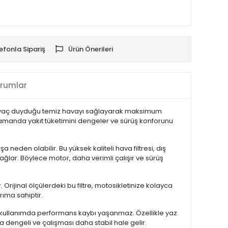
efonla Sipariş
Ürün Önerileri
rumlar
tiyaç duyduğu temiz havayı sağlayarak maksimum
amanda yakıt tüketimini dengeler ve sürüş konforunu
neden olabilir. Bu yüksek kaliteli hava filtresi, dış
lar. Böylece motor, daha verimli çalışır ve sürüş
Orijinal ölçülerdeki bu filtre, motosikletinize kolayca
rıma sahiptir.
li kullanımda performans kaybı yaşanmaz. Özellikle yaz
ha dengeli ve çalışması daha stabil hale gelir.