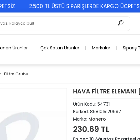
SİZ
2.500 TL ÜSTÜ SİPARİŞLERDE KARGO ÜCRETSİZ
lenen Ürünler
Çok Satan Ürünler
Markalar
Sipariş 
Filtre Grubu
HAVA FİLTRE ELEMANI
Ürün Kodu:
54731
Barkod:
8681015120697
Marka:
Monero
230.69 TL
En geç 10 Ağustos Pazartesi