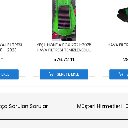
AJ FİLTRESİ
YEŞİL HONDA PCX 2021-2025
HAVA FİLTR
8 - 2023
HAVA FİLTRESİ TEMİZLENEBİLİR
BİLİR
PERFORMANS
 TL
576.72 TL
28
 EKLE
SEPETE EKLE
S
kça Sorulan Sorular
Müşteri Hizmetleri
0