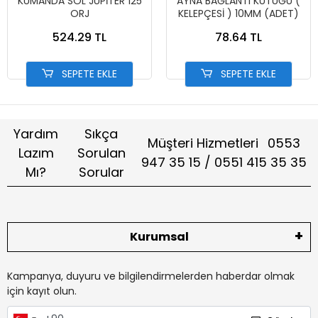
KUMANDA SOL JUPİTER 125
AYNA BAĞLANTI KÜTÜĞÜ (
ORJ
KELEPÇESİ ) 10MM (ADET)
524.29 TL
78.64 TL
SEPETE EKLE
SEPETE EKLE
Yardım
Sıkça
Müşteri Hizmetleri
0553
Lazım
Sorulan
947 35 15 / 0551 415 35 35
Mı?
Sorular
Kurumsal
Kampanya, duyuru ve bilgilendirmelerden haberdar olmak
için kayıt olun.