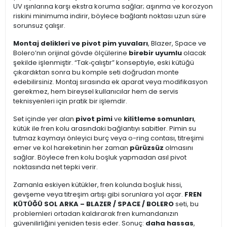
UV ışınlarına karşı ekstra koruma sağlar; aşınma ve korozyon
riskini minimuma indirir, böylece bağlantı noktası uzun süre
sorunsuz çalışır.
Montaj delikleri ve pivot pim yuvaları
, Blazer, Space ve
Bolero’nın orijinal gövde ölçülerine
birebir uyumlu
olacak
şekilde işlenmiştir. “Tak‑çalıştır” konseptiyle, eski kütüğü
çıkardıktan sonra bu komple seti doğrudan monte
edebilirsiniz. Montaj sırasında ek aparat veya modifikasyon
gerekmez, hem bireysel kullanıcılar hem de servis
teknisyenleri için pratik bir işlemdir.
Set içinde yer alan
pivot pimi
ve
kilitleme somunları
,
kütük ile fren kolu arasındaki bağlantıyı sabitler. Pimin su
tutmaz kaymayı önleyici burç veya o-ring contası, titreşimi
emer ve kol hareketinin her zaman
pürüzsüz
olmasını
sağlar. Böylece fren kolu boşluk yapmadan asıl pivot
noktasında net tepki verir.
Zamanla eskiyen kütükler, fren kolunda boşluk hissi,
gevşeme veya titreşim artışı gibi sorunlara yol açar.
FREN
KÜTÜĞÜ SOL ARKA – BLAZER / SPACE / BOLERO
seti, bu
problemleri ortadan kaldırarak fren kumandanızın
güvenilirliğini yeniden tesis eder. Sonuç:
daha hassas
,