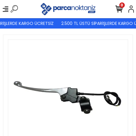
0
ARİŞLERDE KARGO ÜCRETSİZ
2.500 TL ÜSTÜ SİPARİŞLERDE KARGO Ü