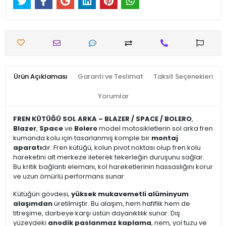
Ürün Açıklaması
Garanti ve Teslimat
Taksit Seçenekleri
Yorumlar
FREN KÜTÜĞÜ SOL ARKA – BLAZER / SPACE / BOLERO
,
Blazer
,
Space
ve
Bolero
model motosikletlerin sol arka fren
kumanda kolu için tasarlanmış komple bir
montaj
aparatı
dır. Fren kütüğü, kolun pivot noktası olup fren kolu
hareketini alt merkeze ileterek tekerleğin duruşunu sağlar.
Bu kritik bağlantı elemanı, kol hareketlerinin hassaslığını korur
ve uzun ömürlü performans sunar.
Kütüğün gövdesi,
yüksek mukavemetli alüminyum
alaşımdan
üretilmiştir. Bu alaşım, hem hafiflik hem de
titreşime, darbeye karşı üstün dayanıklılık sunar. Dış
yüzeydeki
anodik paslanmaz kaplama
, nem, yol tuzu ve