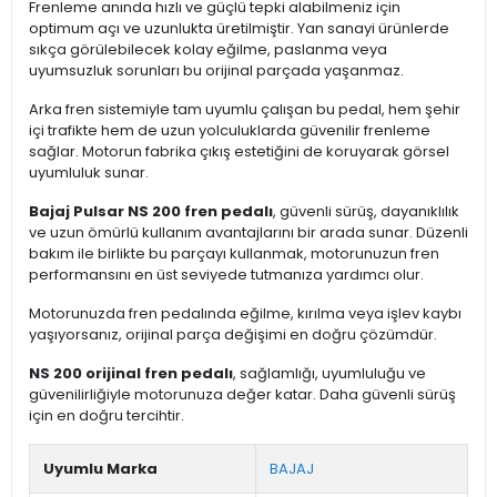
Frenleme anında hızlı ve güçlü tepki alabilmeniz için
optimum açı ve uzunlukta üretilmiştir. Yan sanayi ürünlerde
sıkça görülebilecek kolay eğilme, paslanma veya
uyumsuzluk sorunları bu orijinal parçada yaşanmaz.
Arka fren sistemiyle tam uyumlu çalışan bu pedal, hem şehir
içi trafikte hem de uzun yolculuklarda güvenilir frenleme
sağlar. Motorun fabrika çıkış estetiğini de koruyarak görsel
uyumluluk sunar.
Bajaj Pulsar NS 200 fren pedalı
, güvenli sürüş, dayanıklılık
ve uzun ömürlü kullanım avantajlarını bir arada sunar. Düzenli
bakım ile birlikte bu parçayı kullanmak, motorunuzun fren
performansını en üst seviyede tutmanıza yardımcı olur.
Motorunuzda fren pedalında eğilme, kırılma veya işlev kaybı
yaşıyorsanız, orijinal parça değişimi en doğru çözümdür.
NS 200 orijinal fren pedalı
, sağlamlığı, uyumluluğu ve
güvenilirliğiyle motorunuza değer katar. Daha güvenli sürüş
için en doğru tercihtir.
Uyumlu Marka
BAJAJ