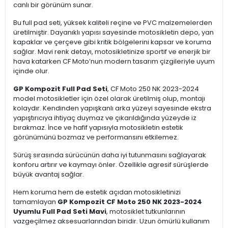
canlı bir görünüm sunar.
Bu full pad seti, yüksek kaliteli reçine ve PVC malzemelerden
üretilmiştir. Dayanıklı yapısı sayesinde motosikletin depo, yan
kapaklar ve çerçeve gibi kritik bölgelerini kapsar ve koruma
sağlar. Mavi renk detayı, motosikletinize sportif ve enerjik bir
hava katarken CF Moto’nun modern tasarım çizgileriyle uyum
içinde olur.
GP Kompozit Full Pad Seti
, CF Moto 250 NK 2023-2024
model motosikletler için özel olarak üretilmiş olup, montajı
kolaydır. Kendinden yapışkanlı arka yüzeyi sayesinde ekstra
yapıştırıcıya ihtiyaç duymaz ve çıkarıldığında yüzeyde iz
bırakmaz. İnce ve hafif yapısıyla motosikletin estetik
görünümünü bozmaz ve performansını etkilemez.
Sürüş sırasında sürücünün daha iyi tutunmasını sağlayarak
konforu artırır ve kaymayı önler. Özellikle agresif sürüşlerde
büyük avantaj sağlar.
Hem koruma hem de estetik açıdan motosikletinizi
tamamlayan
GP Kompozit CF Moto 250 NK 2023-2024
Uyumlu Full Pad Seti Mavi
, motosiklet tutkunlarının
vazgeçilmez aksesuarlarından biridir. Uzun ömürlü kullanım